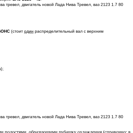
SOHC
(стоит
один
распределительный вал с верхним
);
ми полостями, образующими рубашку охлаждения (
справочно
: в