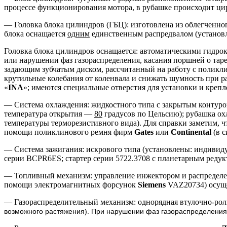
процессе функционирования мотора, в рубашке происходит цир
— Головка блока цилиндров (ГБЦ): изготовлена из облегченно
блока оснащается
одним
единственным распредвалом (установле
Головка блока цилиндров оснащается: автоматическими гидр
или нарушении фаз газораспределения, касания поршней о таре
задающим зубчатым диском, рассчитанный на работу с поликли
крутильные колебания от коленвала и снижать шумность при р
«
INA
»; имеются специальные отверстия для установки и крепл
— Система охлаждения: жидкостного типа с закрытым контуром
температура открытия —
80
градусов по Цельсию); рубашка ох
температуры терморезистивного вида). Для справки заметим, ч
помощи поликлинового ремня фирм
Gates
или
Continental
(в 
— Система зажигания: искрового типа (установлены: индивиду
серии BCPR6ES; стартер серии 5722.3708 с планетарным редук
— Топливный механизм: управление инжектором и распредел
помощи электромагнитных форсунок
Siemens
VAZ20734) осуще
— Газораспределительный механизм: однорядная втулочно-ро
возможного растяжения). При нарушении фаз газораспределения