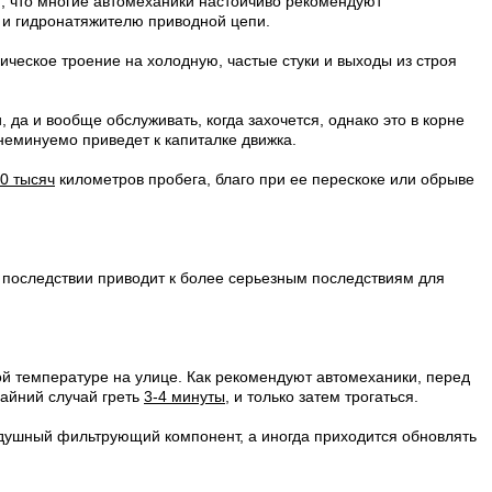
м, что многие автомеханики настойчиво рекомендуют
в и гидронатяжителю приводной цепи.
дическое троение на холодную, частые стуки и выходы из строя
 да и вообще обслуживать, когда захочется, однако это в корне
неминуемо приведет к капиталке движка.
0 тысяч
километров пробега, благо при ее перескоке или обрыве
 в последствии приводит к более серьезным последствиям для
ой температуре на улице. Как рекомендуют автомеханики, перед
райний случай греть
3-4 минуты
, и только затем трогаться.
душный фильтрующий компонент, а иногда приходится обновлять