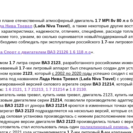
ом плане отечественный атмосферный двигатель
1
.
7
MPI
8
v
80 л
.
с
б
да Нива Тревел
(
Lada Niva Travel
), а также некоторые другие во
, характеристиках, надежности, отличиях, специфике, расходе топ
Кроме того, узнаем, во сколько оценивается новый/поддержанный 
обходимо соблюдать при эксплуатации российского
1
.
7
-ми литровог
а Спорт с двигателем ВАЗ 21126 1
.
6 118 л
.
с
«.
емом
1
.
7
литра серии
ВАЗ 2123
,
разработанного российскими инже
реваемый
1
.
7
-ми литровый аппарат был специально создан для уст
нном кузове
2123
, который
с 2002 по 2020 годы
успешно сходил с ко
жипа под названием
Лада Нива Тревел
(
Lada
Niva
Travel
) с усов
изированной версией силового агрегате серии
ВАЗ 21214
, которы
вс:
1
.
6 2121
,
1
.
7 21213
,
1
.
7 21214
и
1
.
8 2130
.
азовым двигателем серии
21214
, позволили производителю адаптир
ора
ВАЗ 2123
от донора
ВАЗ 21214
кроются в измененных точках кр
 агрегат
ВАЗ 2123
подразделяется на несколько версий, которые о
ода
силовая установка производилась с нижним расположением гене
следующие версии двигателя
ВАЗ 2123
производились только с вер
готовитель стал использовать лишь один
поликлиновый ремень
,
ется с
2021 года
устанавливается
1
.
7
-ми литровый
8
-ми клапанник