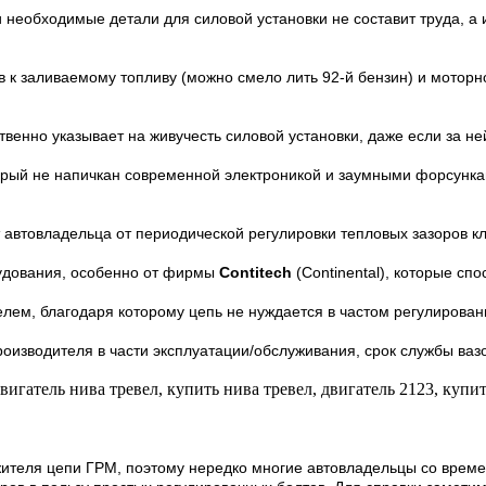
необходимые детали для силовой установки не составит труда, а и
к заливаемому топливу (можно смело лить 92-й бензин) и моторно
твенно указывает на живучесть силовой установки, даже если за не
рый не напичкан современной электроникой и заумными форсунка
автовладельца от периодической регулировки тепловых зазоров к
удования, особенно от фирмы
Contitech
(Continental), которые сп
ем, благодаря которому цепь не нуждается в частом регулирован
изводителя в части эксплуатации/обслуживания, срок службы вазов
ителя цепи ГРМ, поэтому нередко многие автовладельцы со време