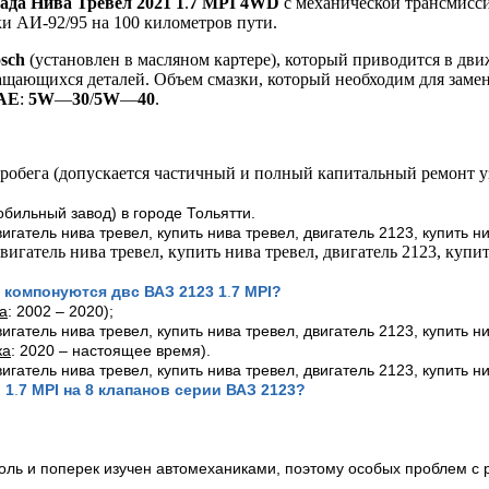
ада Нива Тревел 2021
1
.
7
MPI
4
WD
с механической трансмисси
и АИ-92/95 на 100 километров пути.
sch
(установлен в масляном картере), который приводится в дв
ращающихся деталей. Объем смазки, который необходим для зам
AE
:
5W
—
30
/
5W
—
40
.
робега (допускается частичный и полный капитальный ремонт у
бильный завод) в городе Тольятти.
компонуются двс ВАЗ 2123 1
.
7
MPI
?
а
: 2002 – 2020);
ка
: 2020 – настоящее время).
 1
.
7
MPI
на 8 клапанов серии ВАЗ 2123?
доль и поперек изучен автомеханиками, поэтому особых проблем с 