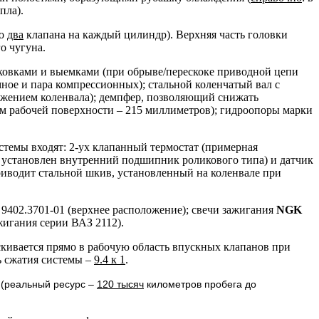
пла).
по
два
клапана на каждый цилиндр). Верхняя часть головки
о чугуна.
овками и выемками (при обрыве/перескоке приводной цепи
ное и пара компрессионных); стальной коленчатый вал с
ожением коленвала); демпфер, позволяющий снижать
ом рабочей поверхности – 215 миллиметров); гидроопоры марки
стемы входят: 2-ух клапанный термостат (примерная
 установлен внутренний подшипник роликового типа) и датчик
приводит стальной шкив, установленный на коленвале при
9402.3701-01 (верхнее расположение); свечи зажигания
NGK
жигания серии ВАЗ 2112).
кивается прямо в рабочую область впускных клапанов при
ь сжатия системы –
9.4 к 1
.
 (реальный ресурс –
120 тысяч
километров пробега до