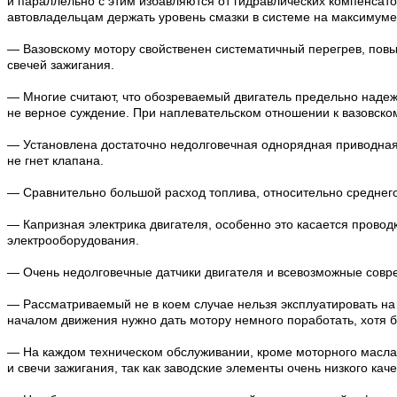
и параллельно с этим избавляются от гидравлических компенсато
автовладельцам держать уровень смазки в системе на максимуме
— Вазовскому мотору свойственен систематичный перегрев, пов
свечей зажигания.
— Многие считают, что обозреваемый двигатель предельно надежен
не верное суждение. При наплевательском отношении к вазовском
— Установлена достаточно недолговечная однорядная приводная
не гнет клапана.
— Сравнительно большой расход топлива, относительно среднег
— Капризная электрика двигателя, особенно это касается провод
электрооборудования.
— Очень недолговечные датчики двигателя и всевозможные совре
— Рассматриваемый не в коем случае нельзя эксплуатировать на 
началом движения нужно дать мотору немного поработать, хотя б
— На каждом техническом обслуживании, кроме моторного масла
и свечи зажигания, так как заводские элементы очень низкого каче