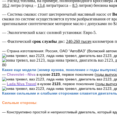
— Расход топлива, на примере, полноприводного кроссовера
Л
10.2
литра (город –
13.4
литра/трасса –
8.5
литров) бензина марк
— Система смазки: стоит шестеренчатый масляный насос от
Bo
смазки по системе осуществляется путем разбрызгивания от в
оригинальное синтетическое моторное масло с допусками по
S
— Экологический класс силовой установки: Евро-5.
— Фактический
срок службы
двс:
240-260 тысяч
километров п
— Страна изготовления: Россия, ОАО “АвтоВАЗ” (Волжский автомо
Какие еще модели
(
номер кузова
,
поколение
и
годы выпуска
)
—
Chevrolet
—
Niva
в кузове
2123
, первое поколение (
годы выпуск
—
Lada
Niva
Travel
в кузове
2123
, первое поколение (
годы выпус
Какими сильными и слабыми сторонами славится двигатель
Сильные стороны
:
— Конструктивно простой и неприхотливый двигатель, который в