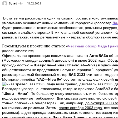
By
admin
18.02.2021
В статье мы рассмотрим один из самых простых в конструктивн
умолчанию оснащают новый компактный городской кроссовер
Ла
будет рассказано о технических особенностях, реальном ресурсе
сильных и слабых сторонах
8
-ми клапанной силовой установки. 
рынке, а также, какие регламентные интервалы обслуживания не
Рекомендуем к прочтению статью: «
Честный
обзор
Лада Грант
{banner_adsensetext}
Официальная презентация восьмиклапанника от
АвтоВАЗа
объ
(Московским международный автосалон) в
июне 2002 года
. Обоз
проходимостью –
Шевроле
—
Нива
(
Chevrolet
—
Niva
) в одноиме
общественности не представили новую генерацию “народного” д
рассматриваемый бензиновый мотор
ВАЗ 2123
считается модерн
Моторная линейка “
VAZ
—
Niva 8
v
” состоит из следующих серий д
Благодаря усовершенствованиям, которые произвел АвтоВАЗ с б
“
Шеви
—
Нива
”. По большому счету ключевые отличия бензомот
под современные требования. Для справки заметим, что силовой
только положение генератора). Так, например,
до октября 2003 г
мя клиновыми ремнями. Затем,
после октября 2003 года
, все по
ремнями), а для привода вспомогательных компонентов завод-из
сегодняшний день на новую
Лада Нива Тревел
, которая выпуска