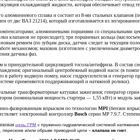
куляция охлаждающей жидкости, которая обеспечивает отвод те
го алюминиевого сплава и состоит из 8-ми стальных клапанов (
н от двс ВАЗ 21214), который изготавливается из легированног
окомпенсаторами; алюминиевыми поршнями со специальными цек
лки клапанов не происходит); три поршневых кольца (маслосъем
новым ремнем (по зубцам диска, датчик следит за текущим пол
аботе механизмов; маховик (изготовлен с увеличенным диаметр
ения датчика фаз.
 и принудительной циркуляцией тосола/антифриза. В состав си
лаждения; оригинальный центробежный водяной насос (в помпе
то в работу водяную помпу, насос гидроусилителя и генератор 
системе применяются поддерживающий и натяжной ролики).
альные трансформаторные катушки зажигания; генератор серии 
тором (номинальная мощность стартера — 1,55 кВт) и модуль за
енно-фазированным впрыском по технологии
MPI
(бензин впрыс
ствляет электронный контроллер
Bosch
серии MP 7.9.7. Степен
ликовая
цепь ГРМ
с пружинно-гидравлической системой натяжения
, перескоке и/или обрыве приводной цепи –
клапана не гнет
.