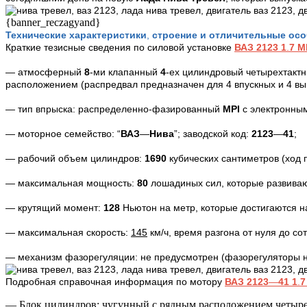
{banner_reczagyand}
Технические характеристики
,
строение
и отличительные ос
Краткие тезисные сведения по силовой установке
ВАЗ 2123
1
.
7
M
— атмосферный
8
-ми клапанный
4
-ех цилиндровый четырехтакт
расположением (распредвал предназначен для 4 впускных и 4 вы
— тип впрыска: распределенно-фазированный
MPI
с электронны
— моторное семейство: “
ВАЗ
—
Нива
”;
заводской код:
2123
—
41
;
—
рабочий
объем цилиндров:
1690
кубических сантиметров (ход
— максимальная мощность:
80
лошадиных сил, которые развива
— крутящий момент:
128
Ньютон на метр, которые достигаются 
— максимальная скорость:
145
км/ч, время разгона от нуля до с
— механизм фазорегуляции: не предусмотрен (фазорегуляторы н
Подробная справочная информация по мотору
ВАЗ 2123
—
41
1
.
— Блок цилиндров: чугунный с рядным расположением четыр