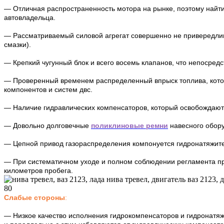
— Отличная распространенность мотора на рынке, поэтому найти 
автовладельца.
— Рассматриваемый силовой агрегат совершенно не привередлив 
смазки).
— Крепкий чугунный блок и всего восемь клапанов, что непосредс
— Проверенный временем распределенный впрыск топлива, кото
компонентов и систем двс.
— Наличие гидравлических компенсаторов, который освобождают 
— Довольно долговечные
поликлиновые ремни
навесного обор
— Цепной привод газораспределения компонуется гидронатяжител
— При систематичном уходе и полном соблюдении регламента про
километров пробега.
Слабые стороны
:
— Низкое качество исполнения гидрокомпенсаторов и гидронатяж