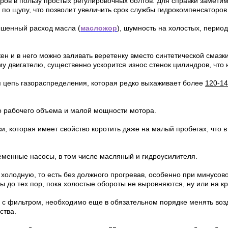
ров в пользу простых регулировочных болтов. Для справки замети
 по щупу, что позволит увеличить срок службы гидрокомпенсаторо
ышенный расход масла (
масложор
), шумность на холостых, перио
 и в него можно заливать веретенку вместо синтетической смазки,
у двигателю, существенно ускорится износ стенок цилиндров, что 
 цепь газораспределения, которая редко выхаживает более
120-14
о рабочего объема и малой мощности мотора.
ки, которая имеет свойство коротить даже на малый пробегах, что
менные насосы, в том числе масляный и гидроусилителя.
холодную, то есть без должного прогревав, особенно при минусов
ы до тех пор, пока холостые обороты не выровняются, ну или на к
 с фильтром, необходимо еще в обязательном порядке менять воз
ства.