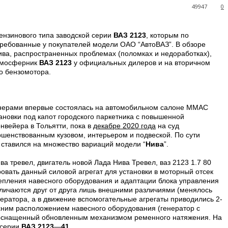
49947
0
ензинового типа
заводской серии
ВАЗ 2123
, которым по
стребованные у покупателей модели ОАО “АвтоВАЗ”. В обзоре
лива, распространенных проблемах (поломках и недоработках),
атмосферник
ВАЗ 2123
у официальных дилеров и на вторичном
о бензомотора.
нерами впервые состоялась на автомобильном салоне ММАС
ановки под капот городского паркетника с повышенной
нвейера в Тольятти, пока в
декабре 2020 года
на суд
ершенствованным кузовом, интерьером и подвеской. По сути
й ставился на множество вариаций модели “
Нива
”.
овать данный силовой агрегат для установки в моторный отсек
епления навесного оборудования и адаптации блока управления
тличаются друг от друга лишь внешними различиями (менялось
ратора, а в движение вспомогательные агрегаты приводились 2-
хним расположением навесного оборудования (генератор с
 оснащенный обновленным механизмом ременного натяжения. На
 серии
ВАЗ 2123
—
41
.