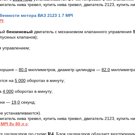
обенности мотора
ВАЗ 2123
1
.
7
MPI
PI
:
ный
бензиновый
двигатель с механизмом клапанного управления
пускных клапанов);
м управлением;
 поршня –
80.0
миллиметров, диаметр цилиндра —
82.0
миллиметра
ются на
5 000
оборотах в минуту;
на
4 000
оборотах в минуту;
отни —
19,0
секунд;
е устанавливаются).
7
MPI
8
v
80 л
.
с
:
ех цилиндров по схеме
R4
. Блок цилиндров обладает внутренни