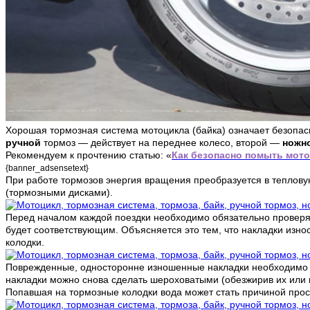
Хорошая тормозная система мотоцикла (байка) означает безопас
ручной
тормоз — действует на переднее колесо, второй —
ножн
Рекомендуем к прочтению статью: «
Как безопасно помыть мото
{banner_adsensetext}
При работе тормозов энергия вращения преобразуется в теплов
(тормозными дисками).
Перед началом каждой поездки необходимо обязательно проверят
будет соответствующим. Объясняется это тем, что накладки изн
колодки.
Поврежденные, односторонне изношенные накладки необходимо з
накладки можно снова сделать шероховатыми (обезжирив их или 
Попавшая на тормозные колодки вода может стать причиной проск