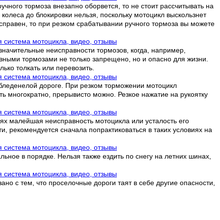
ручного тормоза внезапно оборвется, то не стоит рассчитывать на
о колеса до блокировки нельзя, поскольку мотоцикл выскользнет
справен, то при резком срабатывании ручного тормоза вы можете
 значительные неисправности тормозов, когда, например,
авными тормозами не только запрещено, но и опасно для жизни.
ько толкать или перевозить.
 обледенелой дороге. При резком торможении мотоцикл
ить многократно, прерывисто можно. Резкое нажатие на рукоятку
аях малейшая неисправность мотоцикла или усталость его
ти, рекомендуется сначала попрактиковаться в таких условиях на
льное в порядке. Нельзя также ездить по снегу на летних шинах,
ано с тем, что проселочные дороги таят в себе другие опасности,