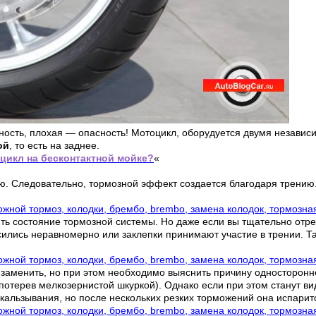
ность, плохая — опасность! Мотоцикл, оборудуется двумя независ
ой
, то есть на заднее.
цикл на бесконтактной мойке?
«
ую. Следовательно, тормозной эффект создается благодаря трени
ь состояние тормозной системы. Но даже если вы тщательно отрег
осились неравномерно или заклепки принимают участие в трении. Т
аменить, но при этом необходимо выяснить причину односторонн
потерев мелкозернистой шкуркой). Однако если при этом станут в
альзывания, но после нескольких резких торможений она испаритс