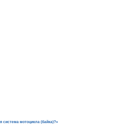
ая система
мотоцикла
(байка)?»