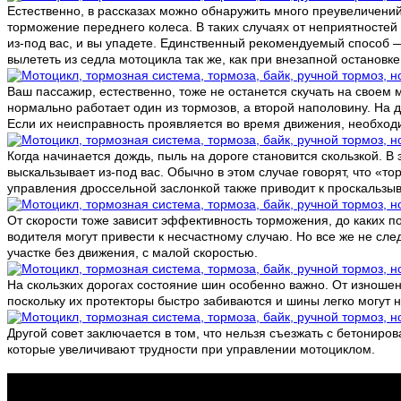
Естественно, в рассказах можно обнаружить много преувеличений, 
торможение переднего колеса. В таких случаях от неприятностей 
из-под вас, и вы упадете. Единственный рекомендуемый способ 
вылететь из седла мотоцикла так же, как при внезапной остановк
Ваш пассажир, естественно, тоже не останется скучать на своем
нормально работает один из тормозов, а второй наполовину. На 
Если их неисправность проявляется во время движения, необходи
Когда начинается дождь, пыль на дороге становится скользкой. В
выскальзывает из-под вас. Обычно в этом случае говорят, что «то
управления дроссельной заслонкой также приводит к проскальзы
От скорости тоже зависит эффективность торможения, до каких п
водителя могут привести к несчастному случаю. Но все же не след
участке без движения, с малой скоростью.
На скользких дорогах состояние шин особенно важно. От изношенн
поскольку их протекторы быстро забиваются и шины легко могут н
Другой совет заключается в том, что нельзя съезжать с бетониров
которые увеличивают трудности при управлении мотоциклом.