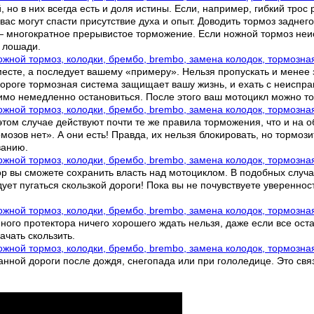
но в них всегда есть и доля истины. Если, например, гибкий трос 
вас могут спасти присутствие духа и опыт. Доводить тормоз заднег
— многократное прерывистое торможение. Если ножной тормоз неи
е лошади.
 месте, а последует вашему «примеру». Нельзя пропускать и менее
дороге тормозная система защищает вашу жизнь, и ехать с неиспр
мо немедленно остановиться. После этого ваш мотоцикл можно тол
 этом случае действуют почти те же правила торможения, что и на
рмозов нет». А они есть! Правда, их нельзя блокировать, но тормоз
ванию.
ор вы сможете сохранить власть над мотоциклом. В подобных случ
ует пугаться скользкой дороги! Пока вы не почувствуете увереннос
ого протектора ничего хорошего ждать нельзя, даже если все оста
ачать скользить.
анной дороги после дождя, снегопада или при гололедице. Это связ