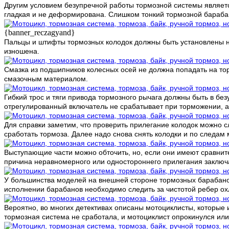
Другим условием безупречной работы тормозной системы является
гладкая и не деформирована. Слишком тонкий тормозной барабан
{banner_reczagyand}
Пальцы и штифты тормозных колодок должны быть установлены не 
изношена.
Смазка из подшипников колесных осей не должна попадать на то
смазочным материалом.
Гибкий трос и тяги привода тормозного рычага должны быть в б
отрегулированный включатель не срабатывает при торможении, а 
Для справки заметим, что проверить прилегание колодок можно с
сработать тормоза. Далее надо снова снять колодки и по следам 
Выступающие части можно обточить, но, если они имеют сравнит
причина неравномерного или одностороннего прилегания заключае
У большинства моделей на внешней стороне тормозных барабанов
исполнении барабанов необходимо следить за чистотой ребер о
Вероятно, во многих детективах описаны мотоциклисты, которые и
тормозная система не сработала, и мотоциклист опрокинулся или