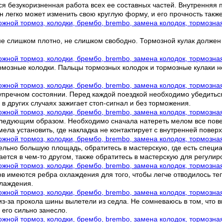
 безукоризненная работа всех ее составных частей. Внутренняя п
 легко может изменить свою круглую форму, и его прочность такж
слишком плотно, не слишком свободно. Тормозной кулак должен ле
рмозные колодки. Пальцы тормозных колодок и тормозные кулаки н
езупречном состоянии. Перед каждой поездкой необходимо убедить
в других случаях зажигает стоп-сигнал и без торможения.
ледующим образом. Необходимо сначала натереть мелом все поверх
мела установить, где накладка не контактирует с внутренней пове
ельно большую площадь, обратитесь в мастерскую, где есть специ
тся в чем-то другом, также обратитесь в мастерскую для регулир
 имеются ребра охлаждения для того, чтобы легче отводилось те
хлаждения.
з-за прокола шины вылетели из седла. Не сомневаюсь в том, что вы
 его сильно занесло.