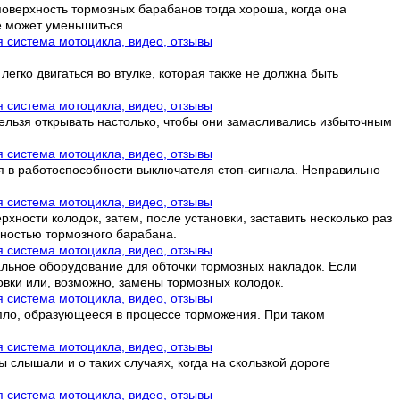
оверхность тормозных барабанов тогда хороша, когда она
е может уменьшиться.
гко двигаться во втулке, которая также не должна быть
ельзя открывать настолько, чтобы они замасливались избыточным
ся в работоспособности выключателя стоп-сигнала. Неправильно
ности колодок, затем, после установки, заставить несколько раз
рхностью тормозного барабана.
альное оборудование для обточки тормозных накладок. Если
овки или, возможно, замены тормозных колодок.
пло, образующееся в процессе торможения. При таком
 слышали и о таких случаях, когда на скользкой дороге