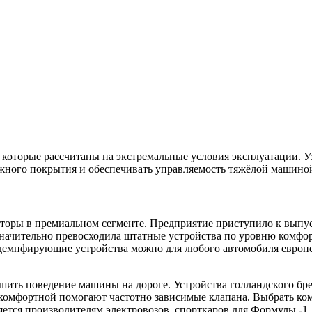
, которые рассчитаны на экстремальные условия эксплуатации.
жного покрытия и обеспечивать управляемость тяжёлой машино
оры в премиальном сегменте. Предприятие приступило к выпуск
значительно превосходила штатные устройства по уровню комфор
 демпфирующие устройства можно для любого автомобиля европе
чшить поведение машины на дороге. Устройства голландского бр
ее комфортной помогают частотно зависимые клапана. Выбрать
ется производителям электровозов, спорткаров для Формулы -1,