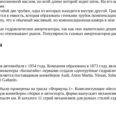
аполненной маслом, по всей длине которой ходит шток. На его 
ми.
обой две трубки, одна из которых находится внутри другой. Г
ся в емкость, которая образована стенками трубок (компенсацио
у, что и обычный масляный, но компенсационная камера в нем 
 гидравлические амортизаторы, так как они значительно дешевле
о отвоевывают рынок. Популярность газовых амортизаторов раст
а
 автомобиля с 1954 года. Компания образована в 1873 году, яв
 инженеры «Билштайн» первыми создали однотрубные гидравличе
вляется поставщиком конвейеров Audi, Aston Martin, Nissan, Su
 Gallardo.
, были проверены на трасах «Формулы-1». Комплектующие обесп
ля конвейерно сборки и автоспорта, фирма выпускает механизм
ысяч км. В каталоге 11 серий механизмов для разных стилей ез