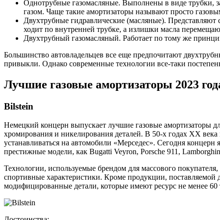
Однотрубные газомасляные. Выполнены в виде трубки, з
газом. Чаще такие амортизаторы называют просто газовы
Двухтрубные гидравлические (масляные). Представляют с
ходит по внутренней трубке, а излишки масла перемещают
Двухтрубный газомасляный. Работает по тому же принцип
Большинство автовладельцев все еще предпочитают двухтрубные
привыкли. Однако современные технологии все-таки постепенн
Лучшие газовые амортизаторы 2023 год
Bilstein
Немецкий концерн выпускает лучшие газовые амортизаторы для
хромирования и никелирования деталей. В 50-х годах ХХ века
устанавливаться на автомобили «Мерседес». Сегодня концерн я
престижные модели, как Bugatti Veyron, Porsche 911, Lamborghini
Технологии, используемые брендом для массового покупателя
спортивные характеристики. Кроме продукции, поставляемой д
модифицированные детали, которые имеют ресурс не менее 60 т
Достоинства: