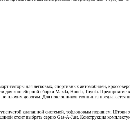
амортизаторы для легковых, спортивных автомобилей, кроссове
ли для конвейерной сборки Mazda, Honda, Toyota. Предприятие 
по плохим дорогам. Для поклонников тюннинга предлагается ш
тупенчатой клапанной системой, тефлоновым поршнем. Штоки з
ашиной стоит выбрать серию Gas-A-Just. Конструкция комплект