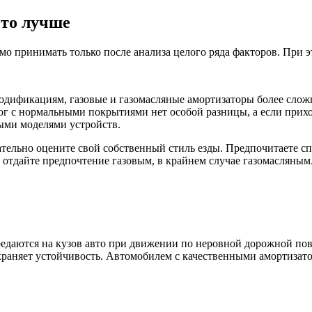
что лучше
имо принимать только после анализа целого ряда факторов. При
ификациям, газовые и газомасляные амортизаторы более сложн
ог с нормальными покрытиями нет особой разницы, а если прихо
ыми моделями устройств.
зательно оцените свой собственный стиль езды. Предпочитаете 
 отдайте предпочтение газовым, в крайнем случае газомасляным
ередаются на кузов авто при движении по неровной дорожной по
охраняет устойчивость. Автомобилем с качественными амортизато