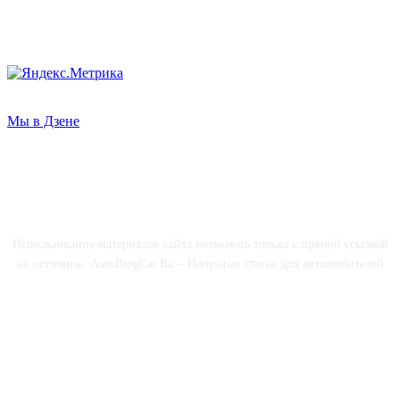
Мы в Дзене
О НАС
Использование материалов сайта возможно только с прямой ссылкой
на источник. AutoBlogCar.Ru – Полезные статьи для автолюбителей
СОЦСЕТИ