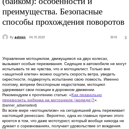
(байком): особенности и
преимущества. Безопасные
способы прохождения поворотов
By
admin
06.10.2020
5010
0
Управление мотоциклом, движущимся на двух колесах,
вызывает особые переживания. Сидящие в автомобиле не могут
испытывать те же чувства, что и мотоциклист. Только вне
«защитной клетки» можно ощутить скорость ветра, увидеть
окрестности, подвергнуть испытанию свою ловкость. Именно
поэтому, вопреки бесспорным недостаткам, мотоцикл
удерживает свои позиции в дорожном движении.
Рекомендуем к прочтению статью: «
Как правильно
перевозить ребенка на мотоцикле
(
мопеде
)
?
«.
{banner_adsensetext}
Во всем мире «мотоциклизм» на сегодняшний день переживает
настоящий ренессанс. Вероятно, одна из главных причин этого
кроется в том, что даже мототурист, который вообще никогда не
думает о соревнованиях, получает удовольствие от вождения.