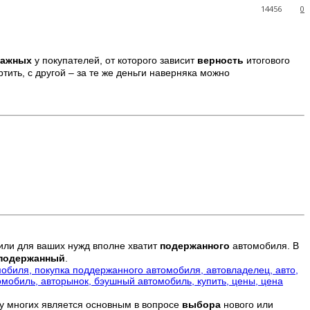
14456
0
важных
у покупателей
, от которого зависит
верность
итогового
ртить, с другой – за те же деньги наверняка можно
ли для ваших нужд вполне хватит
подержанного
автомобиля. В
подержанный
.
 у многих является основным в вопросе
выбора
нового или