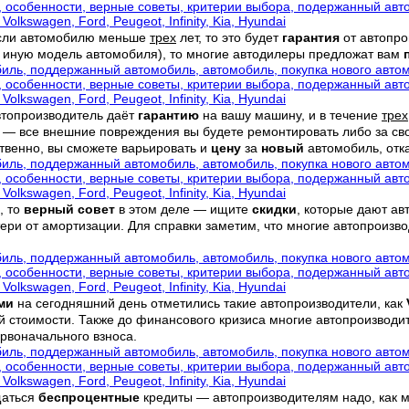
Если автомобилю меньше
трех
лет, то это будет
гарантия
от автопр
ли иную модель автомобиля), то многие автодилеры предложат вам
втопроизводитель даёт
гарантию
на вашу машину, и в течение
трех
ти — все внешние повреждения вы будете ремонтировать либо за сво
ственно, вы сможете варьировать и
цену
за
новый
автомобиль, отк
, то
верный
совет
в этом деле
— ищите
скидки
, которые дают а
ери от амортизации. Для справки заметим, что многие автопроизв
ми
на сегодняшний день отметились такие автопроизводители, как
й стоимости. Также до финансового кризиса многие автопроизвод
рвоначального взноса.
щаться
беспроцентные
кредиты — автопроизводителям надо, как