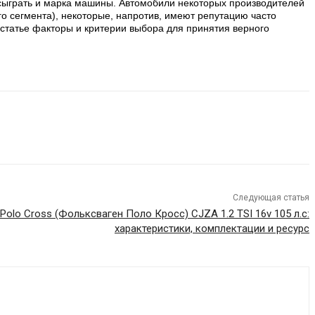
 сыграть и марка машины. Автомобили некоторых производителей
 сегмента), некоторые, напротив, имеют репутацию часто
статье факторы и критерии выбора для принятия верного
Следующая статья
Polo Cross (Фольксваген Поло Кросс) CJZA 1.2 TSI 16v 105 л.с:
характеристики, комплектации и ресурс