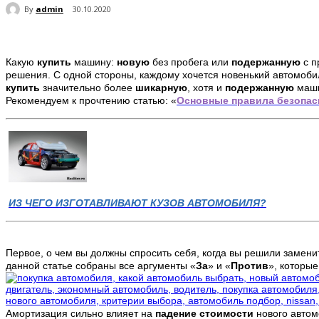
By
admin
30.10.2020
Какую
купить
машину:
новую
без пробега
или
подержанную
с 
решения
. С одной стороны, каждому хочется новенький автомобиль
купить
значительно более
шикарную
, хотя и
подержанную
маши
Рекомендуем к прочтению статью: «
Основные правила безопас
ИЗ ЧЕГО ИЗГОТАВЛИВАЮТ КУЗОВ АВТОМОБИЛЯ?
Первое, о чем вы должны спросить себя, когда вы решили замен
данной статье собраны все аргументы «
За
» и «
Против
», которые
Амортизация сильно влияет на
падение стоимости
нового автом