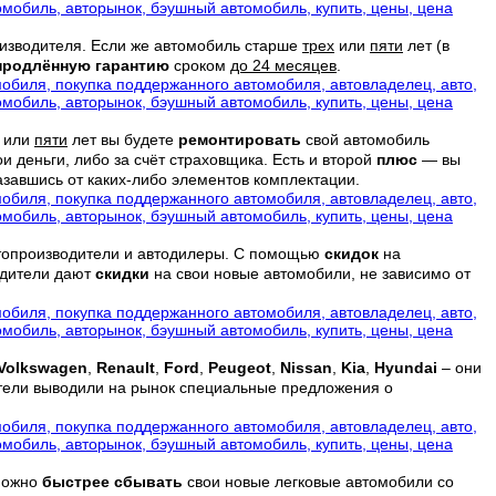
оизводителя. Если же автомобиль старше
трех
или
пяти
лет (в
продлённую
гарантию
сроком
до 24 месяцев
.
или
пяти
лет вы будете
ремонтировать
свой автомобиль
и деньги, либо за счёт страховщика. Есть и второй
плюс
— вы
азавшись от каких-либо элементов комплектации.
втопроизводители и автодилеры. С помощью
скидок
на
одители дают
скидки
на свои новые автомобили, не зависимо от
Volkswagen
,
Renault
,
Ford
,
Peugeot
,
Nissan
,
Kia
,
Hyundai
– они
ители выводили на рынок специальные предложения о
 можно
быстрее сбывать
свои новые легковые автомобили со