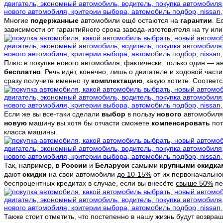
Многие
подержанные
автомобили ещё остаются на
гарантии
. 
зависимости от гарантийного срока завода-изготовителя на ту и
Плюс в покупке нового автомобиля, фактически, только один — а
бесплатно
. Речь идёт, конечно, лишь о двигателе и ходовой час
сразу получите именно ту
комплектацию
, какую хотите. Соответ
Если же вы все-таки сделали
выбор
в пользу
нового
автомобиля
новую
машину вы хотя бы отчасти сможете
компенсировать
пот
класса машины.
Так, например, в
России
и
Беларуси
самыми
крупными скидка
дают
скидки
на свои автомобили
до 10-15%
от их первоначально
беспроцентных кредитах в случае, если вы внесёте
свыше 50%
пе
Также стоит отметить, что постепенно в нашу жизнь будут возвра