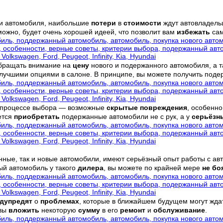
ели автомобиля, наибольшие
потери
в
стоимости
ждут автовладель
можно, будет очень хорошей идеей, что позволит вам
избежать
са
обращать внимание на
цену
нового и подержанного автомобиля, а 
учшими опциями в салоне. В принципе, вы можете получить подер
 процессе выбора — возможные
скрытые повреждения
, особенно
ется
приобретать
подержанные автомобили не с рук, а у
серьёзн
анные, так и новые автомобили, имеют серьёзный опыт работы с а
ый автомобиль у такого
дилера
, вы можете по крайней мере
не бо
дупредят
о
проблемах
, которые в ближайшем будущем могут жда
овы
вложить
некоторую
сумму
в его
ремонт
и
обслуживание
.