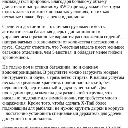
наслаждаться природой. Благодаря большому объему
двигателя и настраиваемому 4WD-приводу может без труда
ездить даже в сложных дорожных условиях, таких как
песчаные пляжи, берега рек и вдоль моря.
Среди его достоинств – отличная грузовместимость,
автоматическая багажная дверь с дистанционным
управлением и различные варианты расположения сидений,
настраиваемых в зависимости от количества пассажиров и
груза. Следует отметить, что 7-местная модель имеет меньшее
багажное отделение, чем 5-местная, и обладает менее гибкой
эргономикой.
Не только пол и стенки багажника, но и сиденья
водонепроницаемы. В результате можно загружать мокрые
инструменты и обувь, а грязь легко стирать. К вашим услугам
несколько режимов хранения: полностью плоский, без
неровностей, вертикальный и двухступенчатый. Два
последних предназначены для раздельной загрузки, что
идеально подходит для зимней ловли, где требуется много
снаряжения. Кроме того, чтобы сделать X-Trail более
подходящим для рыбалки, не нужно крутить дырки в корпусе
– достаточно установить специальный держатель для удочек,
доступный опционально.