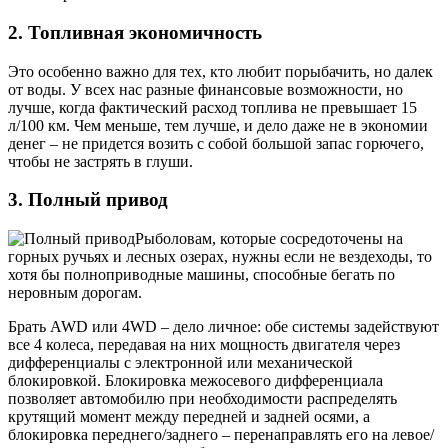
2. Топливная экономичность
Это особенно важно для тех, кто любит порыбачить, но далек
от воды. У всех нас разные финансовые возможности, но
лучше, когда фактический расход топлива не превышает 15
л/100 км. Чем меньше, тем лучше, и дело даже не в экономии
денег – не придется возить с собой большой запас горючего,
чтобы не застрять в глуши.
3. Полный привод
Рыболовам, которые сосредоточены на
горных ручьях и лесных озерах, нужны если не вездеходы, то
хотя бы полноприводные машины, способные бегать по
неровным дорогам.
Брать AWD или 4WD – дело личное: обе системы задействуют
все 4 колеса, передавая на них мощность двигателя через
дифференциалы с электронной или механической
блокировкой. Блокировка межосевого дифференциала
позволяет автомобилю при необходимости распределять
крутящий момент между передней и задней осями, а
блокировка переднего/заднего – перенаправлять его на левое/