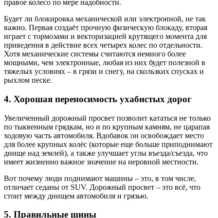
правое колесо по мере надобности.
Будет ли блокировка механической или электронной, не так
важно. Первая создаёт прочную физическую блокаду, вторая
играет с тормозами и векторизацией крутящего момента для
приведения в действие всех четырех колес по отдельности.
Хотя механические системы считаются немного более
мощными, чем электронные, любая из них будет полезной в
тяжелых условиях – в грязи и снегу, на скользких спусках и
рыхлом песке.
4. Хорошая переносимость ухабистых дорог
Увеличенный дорожный просвет позволит кататься не только
по тыквенным грядкам, но и по крупным камням, не царапая
ходовую часть автомобиля. Вдобавок он освобождает место
для более крупных колёс (которые еще больше приподнимают
днище над землей), а также улучшает углы въезда/съезда, что
имеет жизненно важное значение на неровной местности.
Вот почему люди поднимают машины – это, в том числе,
отличает седаны от SUV. Дорожный просвет – это всё, что
стоит между днищем автомобиля и грязью.
5. Правильные шины