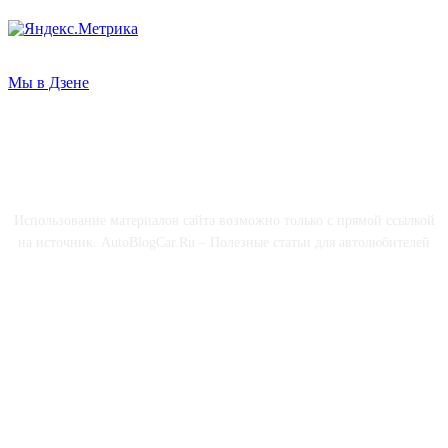
Мы в Дзене
О НАС
Использование материалов сайта возможно только с прямой ссылкой
на источник. AutoBlogCar.Ru – Полезные статьи для автолюбителей
СОЦСЕТИ