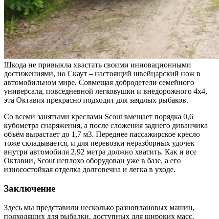
Шкода не привыкла хвастать своими инновационными
достижениями, но Скаут – настоящий швейцарский нож в
автомобильном мире. Совмещая добродетели семейного
универсала, повседневной легковушки и внедорожного 4х4,
эта Октавия прекрасно подходит для заядлых рыбаков.
Со всеми занятыми креслами Scout вмещает порядка 0,6
кубометра снаряжения, а после сложения заднего диванчика
объём вырастает до 1,7 м3. Переднее пассажирское кресло
тоже складывается, и для перевозки неразборных удочек
внутри автомобиля 2,92 метра должно хватить. Как и все
Октавии, Scout неплохо оборудован уже в базе, а его
износостойкая отделка долговечна и легка в уходе.
Заключение
Здесь мы представили несколько разноплановых машин,
подходящих для рыбалки, доступных для широких масс,