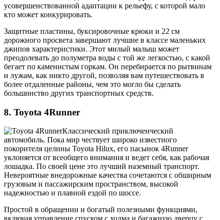
усовершенствованной адаптации к рельефу, с которой мало
кто может конкурировать.
Защитные пластины, буксировочные крюки и 22 см
дорожного просвета завершают лучшие в классе маленьких
джипов характеристики. Этот милый малыш может
преодолевать до полуметра воды с той же легкостью, с какой
бегает по каменистым горкам. Он перебирается по рытвинам
и лужам, как никто другой, позволяя вам путешествовать в
более отдаленные районы, чем это могло бы сделать
большинство других транспортных средств.
8. Toyota 4Runner
Классический приключенческий
автомобиль. Пока мир чествует широко известного
покорителя целины Toyota Hilux, его пасынок 4Runner
уклоняется от всеобщего внимания и ведет себя, как рабочая
лошадка. По своей цене это лучший наземный транспорт.
Невероятные внедорожные качества сочетаются с обширным
грузовым и пассажирским пространством, высокой
надежностью и плавной ездой по шоссе.
Простой в обращении и богатый полезными функциями,
включая управление спуском с холма и багажную дверцу с