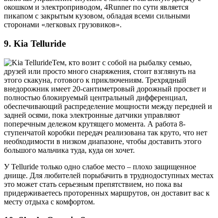
окошком и электроприводом, 4Runner по сути является
пикапом с закрытым кузовом, обладая всеми сильными
сторонами «легковых грузовиков».
9. Kia Telluride
Тем, кто возит с собой на рыбалку семью,
друзей или просто много снаряжения, стоит взглянуть на
этого скакуна, готового к приключениям. Трехрядный
внедорожник имеет 20-сантиметровый дорожный просвет и
полностью блокируемый центральный дифференциал,
обеспечивающий распределение мощности между передней и
задней осями, пока электронные датчики управляют
поперечным дележом крутящего момента. А работа 8-
ступенчатой коробки передач реализована так круто, что нет
необходимости в низком диапазоне, чтобы доставить этого
большого мальчика туда, куда он хочет.
У Telluride только одно слабое место – плохо защищенное
днище. Для любителей порыбачить в труднодоступных местах
это может стать серьезным препятствием, но пока вы
придерживаетесь проторенных маршрутов, он доставит вас к
месту отдыха с комфортом.