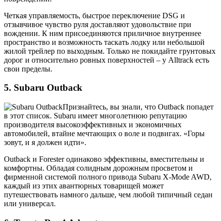
Четкая управляемость, быстрое переключение DSG и
отзывчивое чувство руля доставляют удовольствие при
вождении. К ним присоединяются приличное внутреннее
пространство и возможность таскать лодку или небольшой
жилой трейлер по выходным. Только не покидайте грунтовых
дорог и относительно ровных поверхностей – у Alltrack есть
свои пределы.
5. Subaru Outback
Признайтесь, вы знали, что Outback попадет
в этот список. Subaru имеет многолетнюю репутацию
производителя высокоэффективных и экономичных
автомобилей, втайне мечтающих о воле и подвигах. «Горы
зовут, и я должен идти».
Outback и Forester одинаково эффективны, вместительны и
комфортны. Обладая солидным дорожным просветом и
фирменной системой полного привода Subaru X-Mode AWD,
каждый из этих авантюрных товарищей может
путешествовать намного дальше, чем любой типичный седан
или универсал.