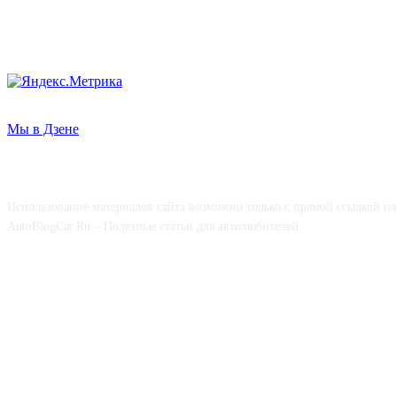
Мы в Дзене
О НАС
Использование материалов сайта возможно только с прямой ссылкой на
AutoBlogCar.Ru – Полезные статьи для автолюбителей
СОЦСЕТИ