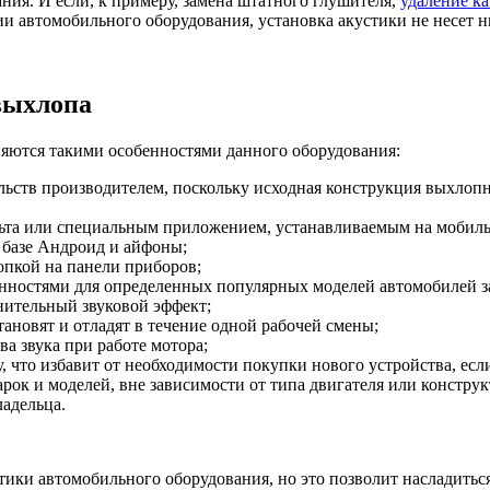
ния. И если, к примеру, замена штатного глушителя,
удаление ка
ии автомобильного оборудования, установка акустики не несет 
выхлопа
яются такими особенностями данного оборудования:
льств производителем, поскольку исходная конструкция выхлопно
льта или специальным приложением, устанавливаемым на мобиль
 базе Андроид и айфоны;
пкой на панели приборов;
енностями для определенных популярных моделей автомобилей з
нительный звуковой эффект;
новят и отладят в течение одной рабочей смены;
а звука при работе мотора;
 что избавит от необходимости покупки нового устройства, если
рок и моделей, вне зависимости от типа двигателя или констр
ладельца.
ики автомобильного оборудования, но это позволит насладиться