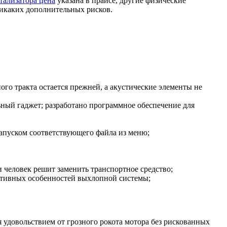
тализатора цена
указана в прайсе, другие физические
никаких дополнительных рисков.
го тракта остается прежней, а акустические элементы не
ный гаджет; разработано программное обеспечение для
апуском соответствующего файла из меню;
 человек решит заменить транспортное средство;
уктивных особенностей выхлопной системы;
 удовольствием от грозного рокота мотора без рискованных