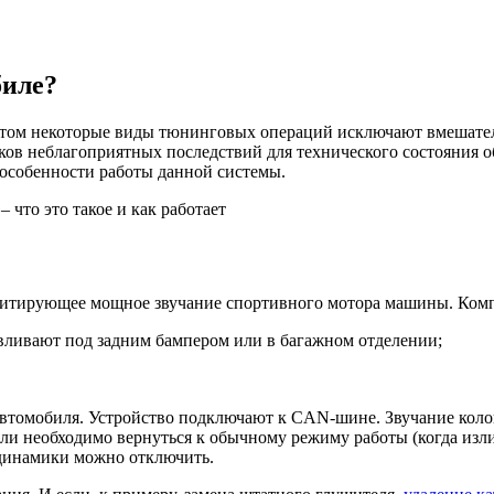
биле?
том некоторые виды тюнинговых операций исключают вмешател
ов неблагоприятных последствий для технического состояния о
 особенности работы данной системы.
итирующее мощное звучание спортивного мотора машины. Компл
вливают под задним бампером или в багажном отделении;
автомобиля. Устройство подключают к CAN-шине. Звучание коло
сли необходимо вернуться к обычному режиму работы (когда изл
, динамики можно отключить.