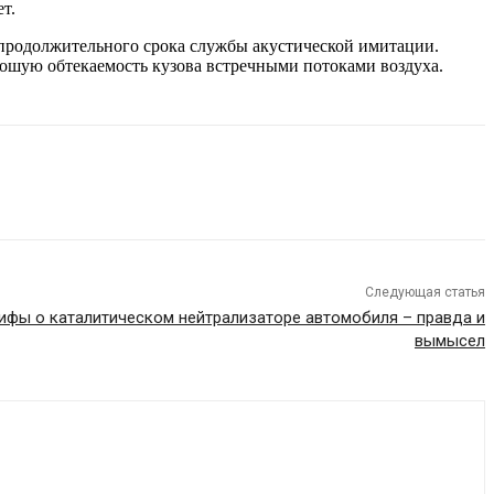
т.
 продолжительного срока службы акустической имитации.
ошую обтекаемость кузова встречными потоками воздуха.
Следующая статья
ифы о каталитическом нейтрализаторе автомобиля – правда и
вымысел