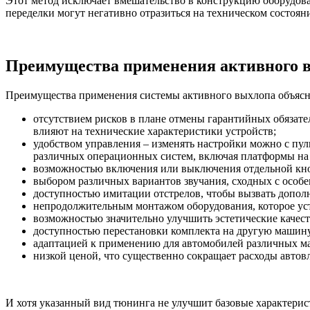
Этот метод исключает вмешательство в конструкцию оборудова
переделки могут негативно отразиться на техническом состоян
Преимущества применения активного 
Преимущества применения системы активного выхлопа объясн
отсутствием рисков в плане отмены гарантийных обязате
влияют на технические характеристики устройств;
удобством управления – изменять настройки можно с пу
различных операционных систем, включая платформы на
возможностью включения или выключения отдельной кно
выбором различных вариантов звучания, сходных с особ
доступностью имитации отстрелов, чтобы вызвать допол
непродолжительным монтажом оборудования, которое уста
возможностью значительно улучшить эстетические качеств
доступностью перестановки комплекта на другую машину,
адаптацией к применению для автомобилей различных ма
низкой ценой, что существенно сокращает расходы автов
И хотя указанный вид тюнинга не улучшит базовые характерист