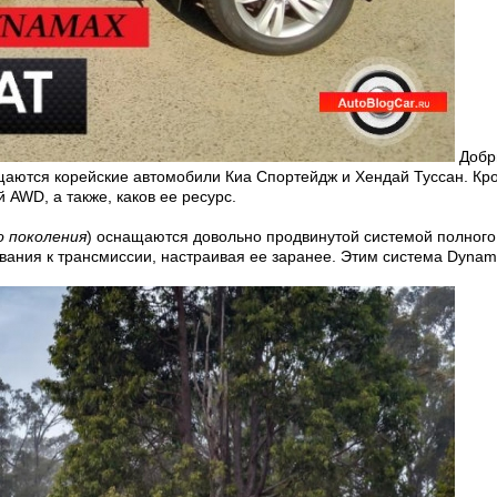
Добр
аются корейские автомобили Киа Спортейдж и Хендай Туссан. Кро
 AWD, а также, каков ее ресурс.
о поколения
) оснащаются довольно продвинутой системой полног
вания к трансмиссии, настраивая ее заранее. Этим система
Dyna