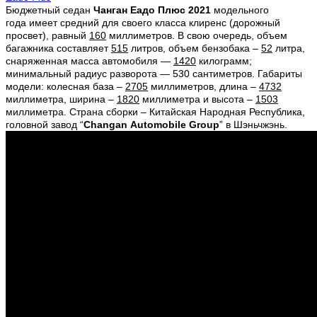
Бюджетный седан
Чанган Еадо Плюс 2021
модельного
года
имеет средний для своего класса клиренс (дорожный
просвет), равный
160
миллиметров. В свою очередь, объем
багажника составляет
515
литров, объем бензобака –
52
литра,
снаряженная масса автомобиля —
1420
килограмм;
минимальный радиус разворота — 530 сантиметров. Габариты
модели: колесная база –
2705
миллиметров, длина –
4732
миллиметра, ширина –
1820
миллиметра и высота –
1503
миллиметра. Страна сборки – Китайская Народная Республика,
головной завод “
Changan
Automobile
Group
” в Шэньчжэнь.