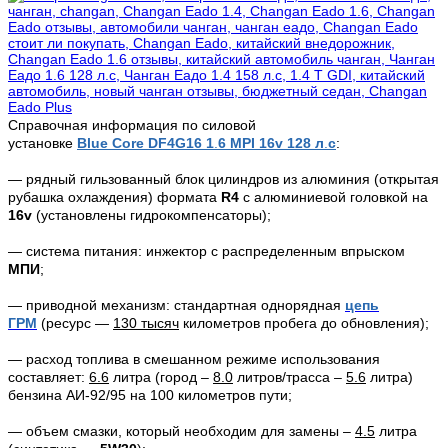
Справочная информация по силовой
установке
Blue
Core
DF
4G
16 1
.
6
MPI
16v
128 л
.
с
:
— рядный гильзованный блок цилиндров из алюминия (открытая
рубашка охлаждения) формата
R
4
с алюминиевой головкой на
16
v
(установлены гидрокомпенсаторы);
— система питания: инжектор с распределенным впрыском
МПИ
;
— приводной механизм: стандартная однорядная
цепь
ГРМ
(ресурс —
130 тысяч
километров пробега до обновления);
— расход топлива в смешанном режиме использования
составляет:
6.6
литра (город –
8.0
литров/трасса –
5.6
литра)
бензина АИ-92/95 на 100 километров пути;
— объем смазки, который необходим для замены –
4.5
литра