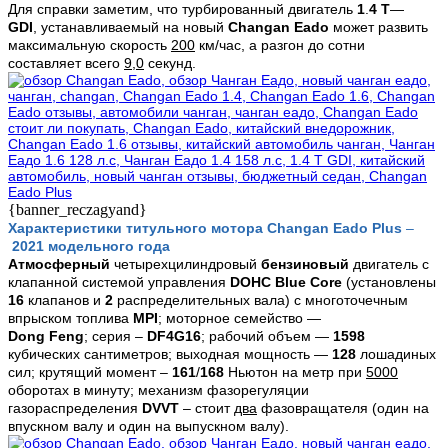
Для справки заметим, что турбированный двигатель
1
.
4
T
—
GDI
,
устанавливаемый на новый
Changan
Eado
может развить
максимальную скорость
200
км/час, а разгон до сотни
составляет всего
9,0
секунд.
{banner_reczagyand}
Характеристики титульного мотора Changan
Eado
Plus
–
2021 модельного года
Атмосферный
четырехцилиндровый
бензиновый
двигатель с
клапанной системой управления
DOHC
Blue
Core
(установлены
16
клапанов и
2
распределительных вала) с многоточечным
впрыском топлива
MPI
; моторное семейство —
Dong
Feng
;
серия –
DF
4G
16
;
рабочий
объем —
1598
кубических сантиметров; выходная мощность —
128
лошадиных
сил; крутящий момент –
161
/
168
Ньютон на метр при
5000
оборотах в минуту; механизм фазорегуляции
газораспределения
DVVT
– стоит
два
фазовращателя (один на
впускном валу и один на выпускном валу).