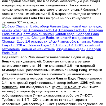
Для справки заметим, что в базовую комплектацию уже входят
кондиционер и электростеклоподъемники. Также хочется
положительно отметить достаточно вместительный багажный
отсек с полезным объемом в
515
литров, что выгодно отличает
новый китайский
Eado
Plus
на фоне многих конкурентов
сегмента “
C
” — класса.
Под капот
Eado
Plus
может устанавливаться один из
двух
бензиновых
двигателей. Основным силовым агрегатом
автоновинки является
16
—
ти
клапанный
1
.
6
—
ти
литровый
атмосферник
, разработанный компанией
Dong
Feng
, который
устанавливается на
базовые
комплектации автоновинки.
Дополнительным мотором нового
Чанган Еадо Плюс
является
1
.
4
—
х
литровый
турбированный
мотор (
объем
:
1398
кубиков;
мощность
:
158
лошадиных сил;
крутящий момент
:
260
Ньютон
на метр), который функционирует в паре только с
роботизированным
7
—
ми
диапазонным роботом
7
—
DCT
.
Турбомотор
1
.
4
T
—
GDI
ставится на
топовый
вариант
исполнения (комплектация “
Luxe
”) автоновинки из поднебесной.