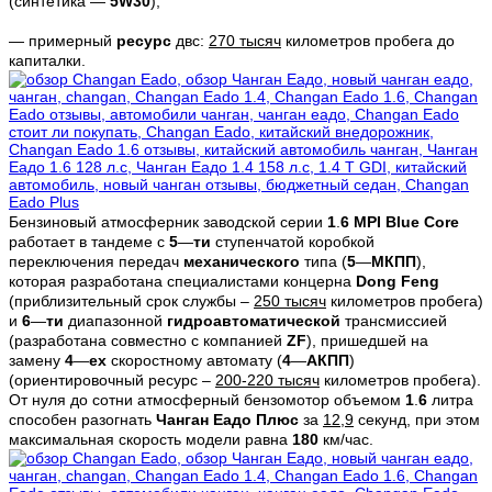
(синтетика —
5
W
30
);
— примерный
ресурс
двс:
270 тысяч
километров пробега до
капиталки.
Бензиновый атмосферник заводской серии
1
.
6
MPI
Blue
Core
работает в тандеме с
5
—
ти
ступенчатой коробкой
переключения передач
механического
типа (
5
—
МКПП
),
которая разработана специалистами концерна
Dong
Feng
(приблизительный срок службы –
250 тысяч
километров пробега)
и
6
—
ти
диапазонной
гидроавтоматической
трансмиссией
(разработана совместно с компанией
ZF
), пришедшей на
замену
4
—
ех
скоростному автомату (
4
—
АКПП
)
(ориентировочный ресурс –
200-220 тысяч
километров пробега).
От нуля до сотни атмосферный бензомотор объемом
1
.
6
литра
способен разогнать
Чанган Еадо Плюс
за
12,9
секунд, при этом
максимальная скорость модели равна
180
км/час.