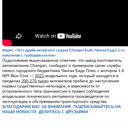
Видео
:
«Тест-драйв китайского седана Changan Eado
(
Чанган Еадо
)
2-го
поколения
с турбодвигателем
«
Подытоживая вышесказанное отметим, что завод-изготовитель,
автокомпания Changan, сообщает о примерном сроке службы
своего городского бюджетника Чанган Еадо Плюс с мотором 1.6
MPI Blue Core —
2021
модельного года, который находится в
пределах
200-270 тысяч
километров пробега до наступления
первых существенных неполадок, в зависимости от
установленного типа трансмиссии и правил соблюдения
владельцем технического регламента производителя по
эксплуатации и обслуживанию транспортного средства.
БЛАГОДАРИМ ВАС ЗА ВНИМАНИЕ
.
ПОДПИСЫВАЙТЕСЬ НА
НАШИ НОВОСТИ
.
ДЕЛИТЕСЬ С ДРУЗЬЯМИ
.