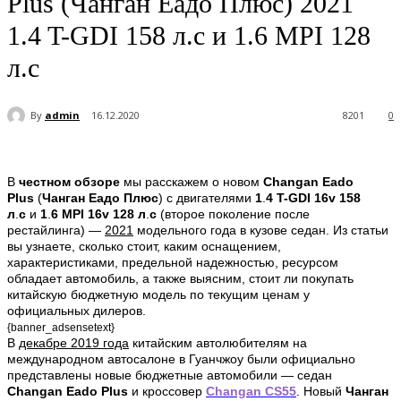
Plus (Чанган Еадо Плюс) 2021
1.4 T-GDI 158 л.с и 1.6 MPI 128
л.с
By
admin
16.12.2020
8201
0
В
честном обзоре
мы расскажем о новом
Changan Eado
Plus
(
Чанган Еадо Плюс
)
с двигателями
1
.
4
T-GDI 16v 158
л
.
с
и
1
.
6
MPI 16v 128 л
.
с
(второе поколение после
рестайлинга)
—
2021
модельного года в кузове седан. Из статьи
вы узнаете, сколько стоит, каким оснащением,
характеристиками, предельной надежностью, ресурсом
обладает автомобиль, а также выясним, стоит ли покупать
китайскую бюджетную модель по текущим ценам у
официальных дилеров.
{banner_adsensetext}
В
декабре 2019 года
китайским автолюбителям на
международном автосалоне в Гуанчжоу были официально
представлены новые бюджетные автомобили — седан
Changan
Eado
Plus
и кроссовер
Changan
CS55
. Новый
Чанган