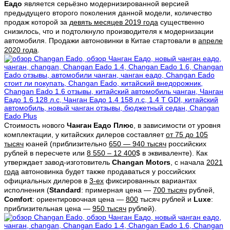
Еадо
является серьёзно модернизированной версией
предыдущего второго поколения данной модели, количество
продаж которой за
девять месяцев 2019 года
существенно
снизилось, что и подтолкнуло производителя к модернизации
автомобиля. Продажи автоновинки в Китае стартовали в
апреле
2020 года
.
Стоимость нового
Чанган Еадо Плюс
, в зависимости от уровня
комплектации, у китайских дилеров составляет
от 75 до 105
тысяч
юаней (приблизительно
650 — 940 тысяч
российских
рублей в пересчете или
8 550 – 12 400
$ в эквиваленте). Как
утверждает завод-изготовитель
Changan
Motors
, с начала
2021
года
автоновинка будет также продаваться у российских
официальных дилеров в
3-ех
фиксированных вариантах
исполнения (
Standard
: примерная цена —
700 тысяч
рублей,
Comfort
: ориентировочная цена —
800
тысяч рублей и
Luxe
:
приблизительная цена —
950 тысяч
рублей).