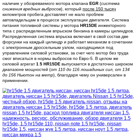
наличие у обозреваемого мотора клапана
EGR
(
система
снижения вредных выбросов
), который
после 150 тысяч
километров пробега доставляет не мало проблем
автовладельцам в процессе эксплуатации двигателя. Система
питания топливной системы у мотора
HR15DE
инжекторного
типа с распределенным впрыском бензина в камеры цилиндров.
Распределенная система впрыска включает в свой состав две
форсунки на каждый цилиндр и работает механизм в сочетании
с электронным дроссельным узлом, находящимся под
управлением силовой установки, за счет чего мотор без труда
смог вписаться в нормы выбросов по Евро-5. В целом же
силовой агрегат
1
.
5
HR15DE
выпускается в достаточно широком
диапазоне мощностей (
от 110 до 116 лошадиных сил, от 134
до 156 Ньютон на метр
), благодаря чему он универсален в
применении.