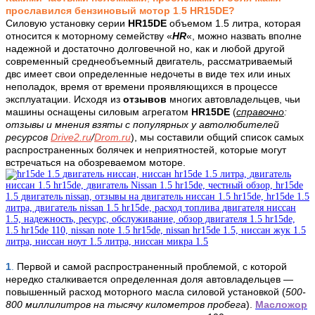
прославился бензиновый мотор 1
.
5
HR15DE
?
Силовую установку серии
HR15DE
объемом 1.5 литра, которая
относится к моторному семейству «
HR
«, можно назвать вполне
надежной и достаточно долговечной но, как и любой другой
современный среднеобъемный двигатель, рассматриваемый
двс имеет свои определенные недочеты в виде тех или иных
неполадок, время от времени проявляющихся в процессе
эксплуатации. Исходя из
отзывов
многих автовладельцев, чьи
машины оснащены силовым агрегатом
HR15DE
(
справочно
:
отзывы и мнения взяты с
популярных у автолюбителей
ресурсов
Drive
2.
ru
/
Drom
.
ru
), мы составили общий список
самых
распространенных болячек и неприятностей, которые могут
встречаться на обозреваемом моторе.
1
.
Первой и самой распространенный проблемой, с которой
нередко сталкивается определенная доля автовладельцев —
повышенный расход моторного масла силовой установкой (
500-
800 миллилитров на тысячу километров пробега
).
Масложор