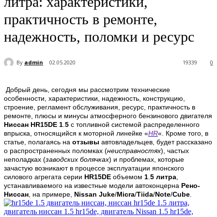
литра: характеристики,
практичность в ремонте,
надежность, поломки и ресурс
By
admin
02.05.2020
19339
0
Добрый день, сегодня мы рассмотрим технические
особенности, характеристики, надежность, конструкцию,
строение, регламент обслуживания, ресурс,
практичность в
ремонте, плюсы и минусы
атмосферного бензинового двигателя
Ниссан
HR15DE
1
.
5
с топливной системой распределенного
впрыска, относящийся к моторной линейке «
HR
«. Кроме того, в
статье, полагаясь на
отзывы
автовладельцев, будет рассказано
о распространенных поломках (
неисправностях
), частых
неполадках (
заводских
болячках
) и проблемах, которые
зачастую возникают в процессе эксплуатации японского
силового агрегата серии
HR15DE
объемом
1
.
5 литра
,
устанавливаемого на известные модели автоконцерна
Рено-
Ниссан
, на примере,
Nissan Juke
/
Micra
/
Tiida
/
Note
/
Cube
.