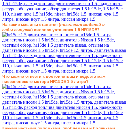
На какие машины ставится (
поколения моделей и
годы
выпуска
) силовая установка 1
.
5
HR15DE
?
Что можно отнести к достоинствам и недостаткам
ниссановского мотора
HR15DE
1
.
5 литра
?
Какими частыми поломками
,
проблемами и болячками