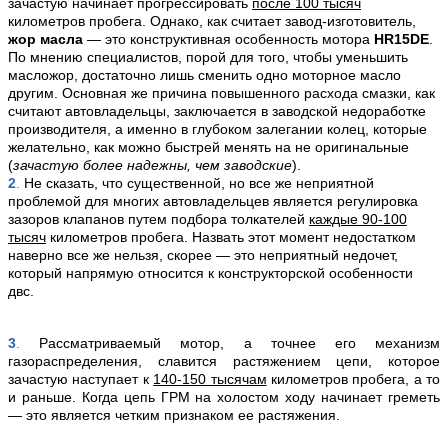
зачастую начинает прогрессировать
после 100 тысяч
километров пробега. Однако, как считает завод-изготовитель,
жор масла
— это конструктивная особенность мотора
HR15DE
.
По мнению специалистов, порой для того, чтобы уменьшить
масложор, достаточно лишь сменить одно моторное масло
другим. Основная же причина повышенного расхода смазки, как
считают автовладельцы, заключается в заводской недоработке
производителя, а именно в глубоком залегании колец, которые
желательно, как можно быстрей менять на не оригинальные
(
зачастую более надежны, чем заводские
).
2
.
Не сказать, что существенной, но все же неприятной
проблемой для многих автовладельцев является регулировка
зазоров клапанов путем подбора толкателей
каждые 90-100
тысяч
километров пробега. Назвать этот момент недостатком
наверно все же нельзя, скорее — это неприятный недочет,
который напрямую относится к конструкторской особенности
двс.
3
.
Рассматриваемый мотор, а точнее его механизм
газораспределения, славится растяжением цепи, которое
зачастую наступает к
140-150 тысячам
километров пробега, а то
и раньше. Когда цепь ГРМ на холостом ходу начинает греметь
— это является четким признаком ее растяжения.