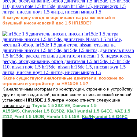
В какую цену сегодня оценивают на рынке новый и
бэушный ниссановский двс 1
.
5
HR15DE
?
Какие
существуют
аналогичные двигатели, похожие по
строению и устройству на HR15DE 1
.
5?
К аналогичным моторам по конструкции, строению и устройству
других производителей, которые схожи с ниссановской силовой
установкой
HR15DE 1
.
5 литра
можно отнести
следующие
варианты двс
:
Toyota 1
.
5 3SZ‑VE
,
Daewoo 1
.
5
A15SMS
,
Chevrolet 1
.
5 B15D2
,
Kia
/
Hyundai 1
.
5 G4EC
,
VAZ 1
.
5
2112
,
Ford 1
.
5 UEJB
,
Honda 1
.
5 L15B
,
Kia/Hyundai 1
.
6 G4FC
.