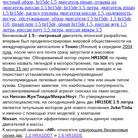
Бензиновый
1
.
5
—
литровый
двигатель японской разработки,
впервые был продемонстрирован мировой общественности на
международном автосалоне в
Токио
(
Япония
) в середине
2004
года
, после чего его почти сразу запустили в массовое
производство. Обозреваемый мотор серии
HR15DE
по праву
можно назвать легендой в моторостроении, так как его уже
более 15 лет
успешно собирают на японских заводах и не
перестают устанавливать на переднеприводные/
полноприводные легковые автомобили с тем или иным типом
кузова. Справочно заметим, что наибольшую популярность
рассматриваемый силовой агрегат снискал на таких моделях,
как
Ниссан Жук
/
Тиида
/
Микра
/
Ноут
. По утверждениям
автоспециалистов, на сегодняшний день двс
HR15DE 1
.
5 литра
является титульным мотором для нового поколения
Juke
/
Tiida
и именно с помощью этих моделей, у компании
Nissan
,
получается
эффективно
продвигать данную серию
двигателей в массы.
К моторной линейке «
HR
» относятся
следующие бензиновые
серии двс
:
1
.
2 HRA2DDT
и
1
.
6 HR16DE
.