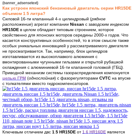
{banner_adsensetext}
Как устроен японский бензиновый двигатель серии HR15DE
объемом 1
.
5
литра?
Силовой 16-ти клапанный 4-х цилиндровый (
рядное
расположение
) агрегат компании
Nissan
с заводским индексом
HR15DE
в целом обладает типовым строением, которое
свойственно для японских моторов середины 2000-х годов. Что
касается конструктивных особенностей, то в этом смысле также
особых уникальных инновацией у рассматриваемого двигателя
не просматривается. Так, например, блок цилиндров
изготавливается из высокоплавкого алюминия с
вмонтированными чугунными гильзами и открытой рубашкой
охлаждения с алюминиевой 16-ти клапанной головкой (ГБЦ).
Приводной механизм системы газораспределения компонуется
цепью ГРМ
(
однослойная
) с фазорегуляторами
CVTC
на впуске
с толкателями вместо гидрокомпенсаторов.
Ключевым отличием двс
1
.
5
HR15DE
от
1
.
6
HR16DE
является