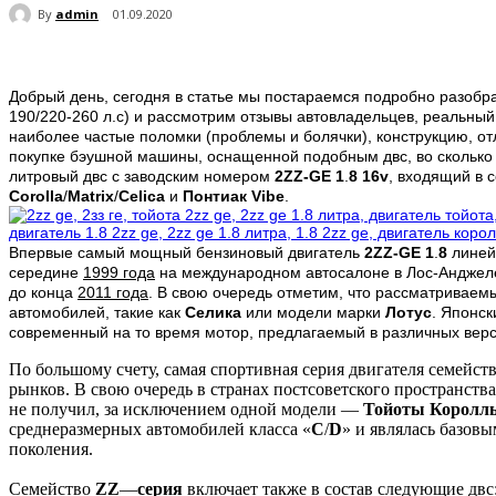
By
admin
01.09.2020
Добрый день, сегодня в статье мы постараемся подробно разобр
190/220-260 л.с) и рассмотрим отзывы автовладельцев, реальный
наиболее частые поломки (проблемы и болячки), конструкцию, от
покупке бэушной машины, оснащенной подобным двс, во сколько 
литровый двс с заводским номером
2
ZZ
-GE
1
.
8 16v
, входящий в 
Corolla
/
Matrix
/
Celica
и
Понтиак Vibe
.
Впервые самый мощный бензиновый двигатель
2ZZ-GE 1
.
8
лине
середине
1999 года
на международном автосалоне в Лос-Анджелес
до конца
2011 года
. В свою очередь отметим, что рассматривае
автомобилей, такие как
Селика
или модели марки
Лотус
. Японс
современный на то время мотор, предлагаемый в различных версия
По большому счету, самая спортивная серия двигателя семейст
рынков. В свою очередь в странах постсоветского пространств
не получил, за исключением одной модели —
Тойоты Королл
среднеразмерных автомобилей класса «
C
/
D
» и являлась базовы
поколения.
Семейство
ZZ
—
серия
включает также в состав следующие двс