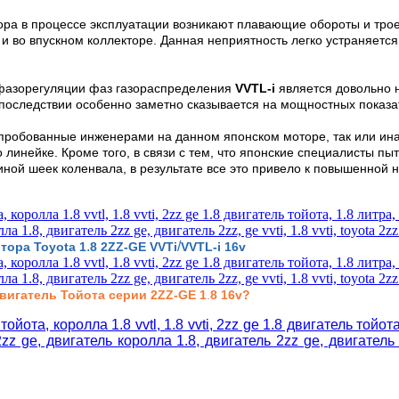
тора в процессе эксплуатации возникают плавающие обороты и тр
 и во впускном коллекторе. Данная неприятность легко устраняет
фазорегуляции фаз газораспределения
VVTL-i
является довольно 
 последствии особенно заметно сказывается на мощностных показа
опробованные инженерами на данном японском моторе, так или инач
 линейке. Кроме того, в связи с тем, что японские специалисты п
й шеек коленвала, в результате все это привело к повышенной на
.
/
тора Toyota 1
8 2ZZ
-GE VVTi
VVTL-i 16v
двигатель Тойота серии
2ZZ-GE
1
.
8 16v
?