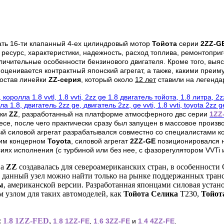
ать 16-ти клапанный 4-ех цилиндровый мотор
Тойота
серии
2ZZ-G
 ресурс, характеристики, надежность, расход топлива, ремонтопри
личительные особенности бензинового двигателя. Кроме того, выя
оценивается контрактный японский агрегат, а также, какими преи
состав линейки
ZZ-серия
, который около
12 лет
ставили на легенд
йки
ZZ
, разработанный на платформе атмосферного двс серии
1ZZ
е, после чего практически сразу был запущен в массовое производ
мый силовой агрегат разрабатывался совместно со специалистами 
ким концерном
Toyota
, силовой агрегат
2ZZ-GE
позиционировался н
х исполнения (с турбиной или без нее, с фазорегулятором VVTi ил
ва
ZZ
создавалась для североамериканских стран, в особенности
а данный узел можно найти только на рынке поддержанных транс
ы
, американской версии. Разработанная японцами силовая устан
м узлом для таких автомоделей, как
Тойота Селика
Т230,
Тойот
:
1
.
8
1ZZ‑FED
,
1
.
8 1ZZ‑FE
,
1
.
6 3ZZ‑FE
и
1
.
4 4ZZ‑FE
.