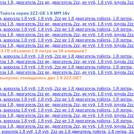
 Тойота серии 2ZZ-GE
1
.
8 MPI 16v
ЗЗ-ГЕ объемом 1
.
8 литра на 16 клапанов
?
 выпуска
)
оснащались двс
1
.
8 2
ZZ
-GE
?