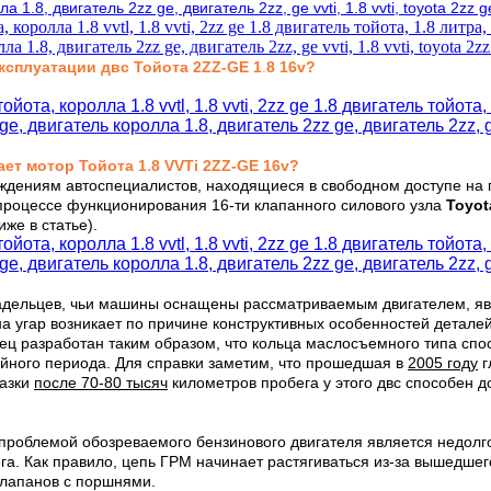
ксплуатации двс Тойота 2ZZ-GE 1
.
8 16v
?
.
ает мотор Тойота
1
8 VVTi 2
ZZ
-GE 16v
?
рждениям автоспециалистов, находящиеся в свободном доступе на 
 процессе функционирования 16-ти клапанного силового узла
Toyo
ниже
в статье
).
адельцев, чьи машины оснащены рассматриваемым двигателем, я
а угар возникает по причине конструктивных особенностей детале
онец разработан таким образом, что кольца маслосъемного типа сп
ийного периода. Для справки заметим, что прошедшая в
2005 году
г
мазки
после 70-80 тысяч
километров пробега у этого двс способен д
 проблемой обозреваемого бензинового двигателя является недол
а. Как правило, цепь ГРМ начинает растягиваться из-за вышедшего
клапанов с поршнями.