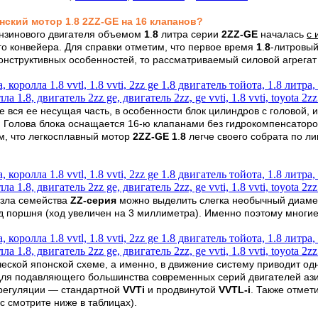
нский мотор
1
.
8 2
ZZ
-GE на 16 клапанов
?
ензинового двигателя объемом
1
.
8
литра серии
2ZZ-GE
началась
с 
го конвейера. Для справки отметим, что первое время
1
.
8
-литровый
 конструктивных особенностей, то рассматриваемый силовой агрега
ее вся ее несущая часть, в особенности блок цилиндров с головой,
на. Голова блока оснащается 16-ю клапанами без гидрокомпенсатор
м, что легкосплавный мотор
2ZZ-GE 1
.
8
легче своего собрата по л
узла семейства
ZZ-серия
можно выделить слегка необычный диамет
д поршня (ход увеличен на 3 миллиметра). Именно поэтому многие
ической японской схеме, а именно, в движение систему приводит о
для подавляющего большинства современных серий двигателей азиат
орегуляции — стандартной
VVTi
и продвинутой
VVTL-i
. Также отмет
 смотрите ниже в таблицах).