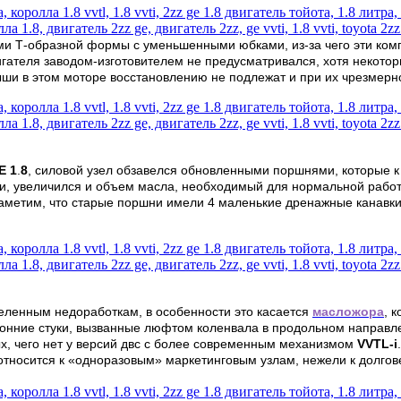
и Т-образной формы с уменьшенными юбками, из-за чего эти компо
вигателя заводом-изготовителем не предусматривался, хотя некото
ши в этом моторе восстановлению не подлежат и при их чрезмерно
E 1
.
8
, силовой узел обзавелся обновленными поршнями, которые к
и, увеличился и объем масла, необходимый для нормальной работ
аметим, что старые поршни имели 4 маленькие дренажные канавки,
деленным недоработкам, в особенности это касается
масложора
, 
ронние стуки, вызванные люфтом коленвала в продольном направл
ых, чего нет у версий двс с более современным механизмом
VVTL-i
относится к «одноразовым» маркетинговым узлам, нежели к долго