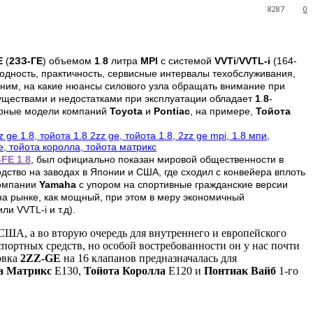
8287
0
E
(
2ЗЗ-ГЕ
) объемом
1
.
8
литра
MPI
с системой
VVTi
/
VVTL-i
(164-
годность, практичность, сервисные интервалы техобслуживания,
сним, на какие нюансы силового узла обращать внимание при
муществами и недостатками при эксплуатации обладает
1
.
8
-
арные модели компаний
Toyota
и
Pontiac
, на примере,
Тойота
-FE 1
.
8
, был официально показан мировой общественности в
ство на заводах в Японии и США, где сходил с конвейера вплоть
компании
Yamaha
с упором на спортивные гражданские версии
а рынке, как мощный, при этом в меру экономичный
и VVTL-i и т.д).
 США, а во вторую очередь для внутреннего и европейского
портных средств, но особой востребованности он у нас почти
овка
2ZZ-GE
на 16 клапанов предназначалась для
а Матрикс
Е130,
Тойота Королла
Е120 и
Понтиак Вайб
1-го