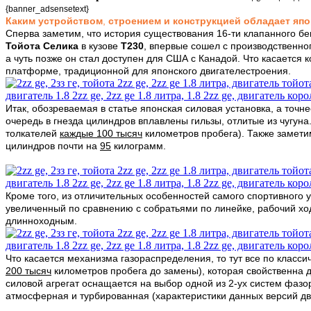
{banner_adsensetext}
Каким устройством
,
строением и конструкцией обладает
япо
Сперва заметим, что история существования 16-ти клапанного б
Тойота Селика
в кузове
Т230
, впервые сошел с производственно
а чуть позже он стал доступен для США с Канадой. Что касается
платформе,
традиционной для японского двигателестроения.
Итак, обозреваемая в статье японская силовая установка, а точн
очередь в гнезда цилиндров вплавлены гильзы, отлитые из чугу
толкателей
каждые 100 тысяч
километров пробега). Также замети
цилиндров почти на
95
килограмм.
Кроме того, из отличительных особенностей самого спортивного 
увеличенный по сравнению с собратьями по линейке, рабочий хо
длинноходным.
Что касается механизма газораспределения, то тут все по класс
200 тысяч
километров пробега до замены), которая свойственна 
силовой агрегат оснащается на выбор одной из 2-ух систем фаз
атмосферная и турбированная (характеристики данных версий двс