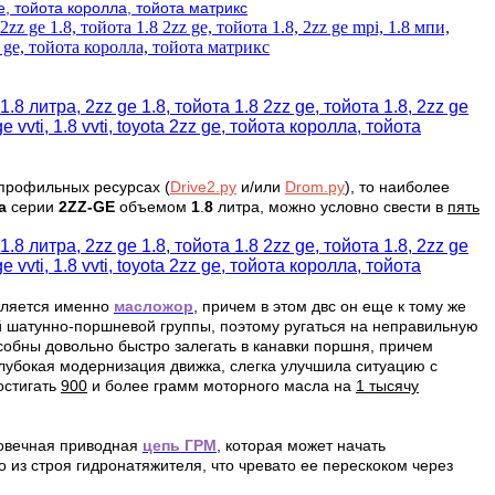
профильных ресурсах (
Drive2.ру
и/или
Drom.ру
), то наиболее
ta
серии
2ZZ-GE
объемом
1
.
8
литра, можно условно свести в
пять
вляется именно
масложор
, причем в этом двс он еще к тому же
й шатунно-поршневой группы, поэтому ругаться на неправильную
особны довольно быстро залегать в канавки поршня, причем
лубокая модернизация движка, слегка улучшила ситуацию с
остигать
900
и более грамм моторного масла на
1 тысячу
говечная приводная
цепь ГРМ
, которая может начать
 из строя гидронатяжителя, что чревато ее перескоком через