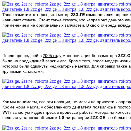
Также заметим тот факт, что мотор
2ЗЗ-ГЕ
компоновался поршням
начинают стучать. Стоит также сказать, что капремонт данного д
применением не оригинальных запчастей. В свою очередь вклады
После прошедшей в
2005 году
модернизации бензомотора
2ZZ-G
было на предыдущей версии двс. Кроме того, после модернизаци
котором были сдвинуты индикаторные метки. Для справки также з
крупными канавками.
Как мы понимаем, все эти новации, не могли не привести к опре
Кроме жора масла, у обновленного двигателя появились и посто
VVTi
зачастую издает треск в процессе работы мотора на холост
силовая установка объемом
1
.
8
литра серии
2ZZ-GE
все больше 