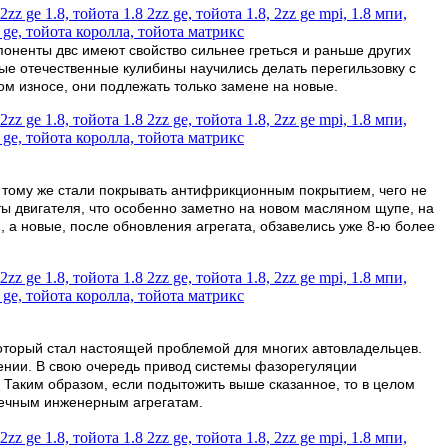
ненты двс имеют свойство сильнее греться и раньше других
рые отечественные кулибины научились делать перегильзовку с
м износе, они подлежать только замене на новые.
 тому же стали покрывать антифрикционным покрытием, чего не
ы двигателя, что особенно заметно на новом масляном щупе, на
 а новые, после обновления агрегата, обзавелись уже 8-ю более
который стал настоящей проблемой для многих автовладельцев.
ении. В свою очередь привод системы фазорегуляции
. Таким образом, если подытожить выше сказанное, то в целом
вечным инженерным агрегатам.