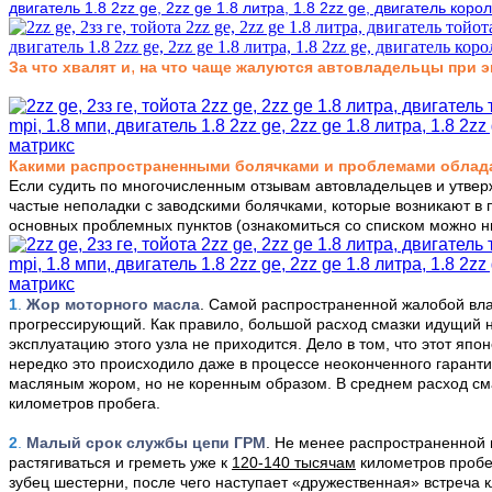
,
За что хвалят и
на что чаще жалуются
автовладельцы
при э
Какими распространенными болячками и проблемами облад
Если судить по многочисленным отзывам автовладельцев и утве
частые неполадки с заводскими болячками, которые возникают в
основных проблемных пунктов (ознакомиться со списком можно 
1
.
Жор моторного масла
. Самой распространенной жалобой вл
прогрессирующий. Как правило, большой расход смазки идущий н
эксплуатацию этого узла не приходится. Дело в том, что этот яп
нередко это происходило даже в процессе неоконченного гарант
масляным жором, но не коренным образом. В среднем расход с
километров пробега.
2
.
Малый срок службы цепи ГРМ
. Не менее распространенной
растягиваться и греметь уже к
120-140 тысячам
километров пробег
зубец шестерни, после чего наступает «дружественная» встреча 