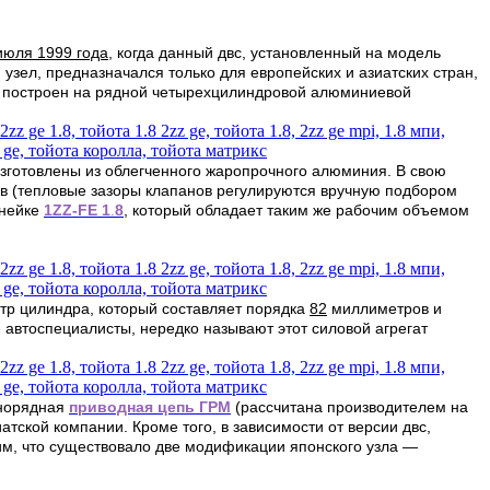
июля 1999 года
, когда данный двс, установленный на модель
 узел, предназначался только для европейских и азиатских стран,
т построен на
рядной четырехцилиндровой алюминиевой
 изготовлены из облегченного жаропрочного алюминия. В свою
ов (тепловые зазоры клапанов регулируются вручную подбором
инейке
1ZZ-FE 1
.
8
, который обладает таким же рабочим объемом
р цилиндра, который составляет порядка
82
миллиметров и
 автоспециалисты, нередко называют этот силовой агрегат
днорядная
приводная цепь ГРМ
(рассчитана производителем на
ской компании. Кроме того, в зависимости от версии двс,
им, что существовало две модификации японского узла —