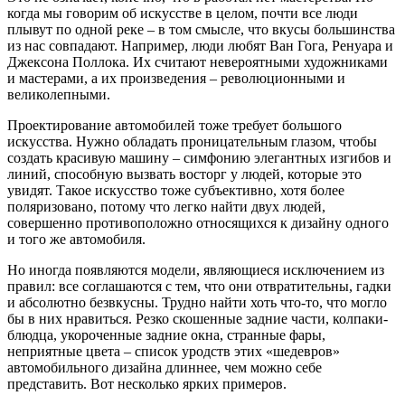
когда мы говорим об искусстве в целом, почти все люди
плывут по одной реке – в том смысле, что вкусы большинства
из нас совпадают. Например, люди любят Ван Гога, Ренуара и
Джексона Поллока. Их считают невероятными художниками
и мастерами, а их произведения – революционными и
великолепными.
Проектирование автомобилей тоже требует большого
искусства. Нужно обладать проницательным глазом, чтобы
создать красивую машину – симфонию элегантных изгибов и
линий, способную вызвать восторг у людей, которые это
увидят. Такое искусство тоже субъективно, хотя более
поляризовано, потому что легко найти двух людей,
совершенно противоположно относящихся к дизайну одного
и того же автомобиля.
Но иногда появляются модели, являющиеся исключением из
правил: все соглашаются с тем, что они отвратительны, гадки
и абсолютно безвкусны. Трудно найти хоть что-то, что могло
бы в них нравиться. Резко скошенные задние части, колпаки-
блюдца, укороченные задние окна, странные фары,
неприятные цвета – список уродств этих «шедевров»
автомобильного дизайна длиннее, чем можно себе
представить. Вот несколько ярких примеров.