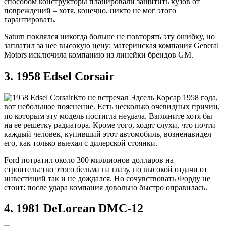
способом конструкторы планировали защитить кузов от
повреждений – хотя, конечно, никто не мог этого
гарантировать.
Saturn поклялся никогда больше не повторять эту ошибку, но
заплатил за нее высокую цену: материнская компания General
Motors исключила компанию из линейки брендов GM.
3. 1958 Edsel Corsair
Кто не встречал Эдсель Корсар 1958 года,
вот небольшое пояснение. Есть несколько очевидных причин,
по которым эту модель постигла неудача. Взгляните хотя бы
на ее решетку радиатора. Кроме того, ходят слухи, что почти
каждый человек, купивший этот автомобиль, возненавидел
его, как только выехал с дилерской стоянки.
Ford потратил около 300 миллионов долларов на
строительство этого бельма на глазу, но высокой отдачи от
инвестиций так и не дождался. Но сочувствовать Форду не
стоит: после удара компания довольно быстро оправилась.
4. 1981 DeLorean DMC-12