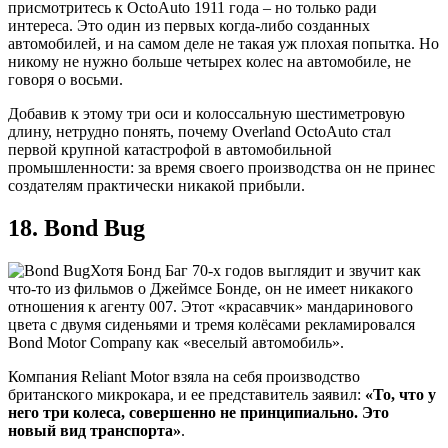
присмотритесь к OctoAuto 1911 года – но только ради
интереса. Это один из первых когда-либо созданных
автомобилей, и на самом деле не такая уж плохая попытка. Но
никому не нужно больше четырех колес на автомобиле, не
говоря о восьми.
Добавив к этому три оси и колоссальную шестиметровую
длину, нетрудно понять, почему Overland OctoAuto стал
первой крупной катастрофой в автомобильной
промышленности: за время своего производства он не принес
создателям практически никакой прибыли.
18. Bond Bug
Хотя Бонд Баг 70-х годов выглядит и звучит как
что-то из фильмов о Джеймсе Бонде, он не имеет никакого
отношения к агенту 007. Этот «красавчик» мандаринового
цвета с двумя сиденьями и тремя колёсами рекламировался
Bond Motor Company как «веселый автомобиль».
Компания Reliant Motor взяла на себя производство
британского микрокара, и ее представитель заявил:
«То, что у
него три колеса, совершенно не принципиально. Это
новый вид транспорта»
.