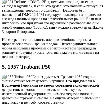
Вы, несомненно, видели его в
«Назад в будущее», и если кто думал, что машина – гламурная
вымышленная версия, то ошибался – DeLorean был
настоящим! DMC-12 1981 года круто выглядел на экране, но
его ждал полный провал на автомобильном рынке. Если вам
интересно, кто придумал это чудовище с разочаровывающе
малой мощностью (150 л.с.), вину можно возложить на Джона
Захарию Делореана.
Несмотря на гениальность идеи, автомобиль с треском
провалился с точки зрения продаж. Ничего удивительного:
любая небольшая проблема с электричеством превращала
машину в ловушку; кроме того, вы даже не могли ездить на
ней по автостраде!
5. 1957 Trabant P50
Если задуматься, Трабант 1957 года не
сильно отличался от детской игрушки.
Его придумали в
Восточной Германии во время серьезной экономической
депрессии
, и экономили на всем, включая кузов,
изготовленный из дюропласта – смеси медного волокна,
древесной стружки и смолы. На ощупь материал напоминал
пластмассу и вел себя соответственно.