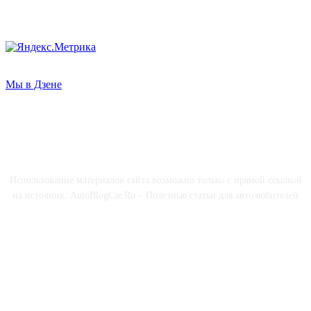
Мы в Дзене
О НАС
Использование материалов сайта возможно только с прямой ссылкой
на источник. AutoBlogCar.Ru – Полезные статьи для автолюбителей
СОЦСЕТИ