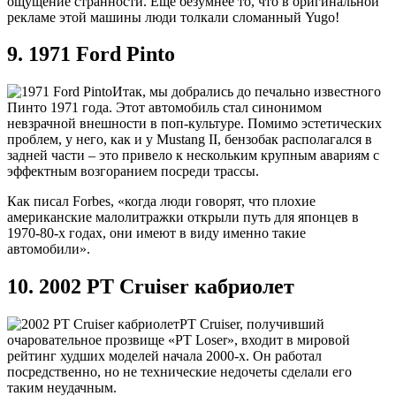
ощущение странности. Еще безумнее то, что в оригинальной
рекламе этой машины люди толкали сломанный Yugo!
9. 1971 Ford Pinto
Итак, мы добрались до печально известного
Пинто 1971 года. Этот автомобиль стал синонимом
невзрачной внешности в поп-культуре. Помимо эстетических
проблем, у него, как и у Mustang II, бензобак располагался в
задней части – это привело к нескольким крупным авариям с
эффектным возгоранием посреди трассы.
Как писал Forbes, «когда люди говорят, что плохие
американские малолитражки открыли путь для японцев в
1970-80-х годах, они имеют в виду именно такие
автомобили».
10. 2002 PT Cruiser кабриолет
PT Cruiser, получивший
очаровательное прозвище «PT Loser», входит в мировой
рейтинг худших моделей начала 2000-х. Он работал
посредственно, но не технические недочеты сделали его
таким неудачным.