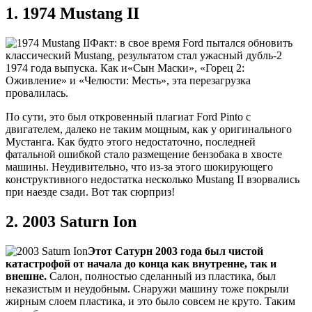
1. 1974 Mustang II
Факт: в свое время Ford пытался обновить
классический Mustang, результатом стал ужасный дубль-2
1974 года выпуска. Как и«Сын Маски», «Горец 2:
Оживление» и «Челюсти: Месть», эта перезагрузка
провалилась.
По сути, это был откровенный плагиат Ford Pinto с
двигателем, далеко не таким мощным, как у оригинального
Мустанга. Как будто этого недостаточно, последней
фатальной ошибкой стало размещение бензобака в хвосте
машины. Неудивительно, что из-за этого шокирующего
конструктивного недостатка несколько Mustang II взорвались
при наезде сзади. Вот так сюрприз!
2. 2003 Saturn Ion
Этот Сатурн 2003 года был чистой
катастрофой от начала до конца как внутренне, так и
внешне.
Салон, полностью сделанный из пластика, был
неказистым и неудобным. Снаружи машину тоже покрыли
жирным слоем пластика, и это было совсем не круто. Таким