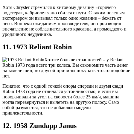
Хотя Chrysler стремился к хитовому дизайну «горячего
родстера», кабриолет явно сбился с пути. С таким нелепым
экстерьером он вызывал только одно желание – бежать от
него. Вопреки ожиданиям производителя, он производил
впечатление не соблазнительного красавца, а громоздкого и
уродливого неудачника.
11. 1973 Reliant Robin
Хотите больше странностей – у Reliant
Robin 1973 года всего три колеса. Вы сэкономите часть денег
на замене шин, но другой причины покупать что-то подобное
нет.
Понятно, что с одной точкой опоры спереди и двумя сзади
Robin 1973 года не отличался устойчивостью, и если вы
поворачивали за угол на скорости более 25 км/ч, машина
могла перевернуться и вылететь на другую полосу. Само
собой разумеется, это не добавляло модели
привлекательности.
12. 1958 Zundapp Janus