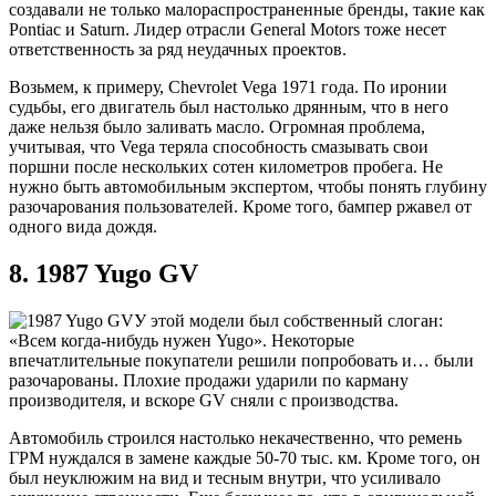
создавали не только малораспространенные бренды, такие как
Pontiac и Saturn. Лидер отрасли General Motors тоже несет
ответственность за ряд неудачных проектов.
Возьмем, к примеру, Chevrolet Vega 1971 года. По иронии
судьбы, его двигатель был настолько дрянным, что в него
даже нельзя было заливать масло. Огромная проблема,
учитывая, что Vega теряла способность смазывать свои
поршни после нескольких сотен километров пробега. Не
нужно быть автомобильным экспертом, чтобы понять глубину
разочарования пользователей. Кроме того, бампер ржавел от
одного вида дождя.
8. 1987 Yugo GV
У этой модели был собственный слоган:
«Всем когда-нибудь нужен Yugo». Некоторые
впечатлительные покупатели решили попробовать и… были
разочарованы. Плохие продажи ударили по карману
производителя, и вскоре GV сняли с производства.
Автомобиль строился настолько некачественно, что ремень
ГРМ нуждался в замене каждые 50-70 тыс. км. Кроме того, он
был неуклюжим на вид и тесным внутри, что усиливало