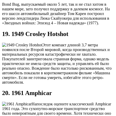
Bond Bug, выпускаемый около 5 лет, так и не стал хитом в
нашем мире, зато получил поддержку в далеком космосе. На
его шасси автомобильный дизайнер Том Карен построил
версию лендспидера Люка Скайуокера для использования в
«Звездных войнах: Эпизод 4 – Новая надежда» (1977).
19. 1949 Crosley Hotshot
Этот компакт длиной 3,7 метра
появился после Второй мировой, когда производственных и
материальных ресурсов катастрофически не хватало.
Покупателей заинтриговала странная форма, однако модель
практически не имела средств защиты, и управлять ей было
реально опасно. Вождение было настолько рискованным, что
автомобиль показали в короткометражном фильме «Машина
смерти». Если не готовы умереть, избегайте этого ретро-
автомобиля.
20. 1961 Amphicar
Напоследок оцените классический Amphicar
1961 года. Это сухопутно-морское транспортное средство
было невероятным для своего времени. Хотя технически оно