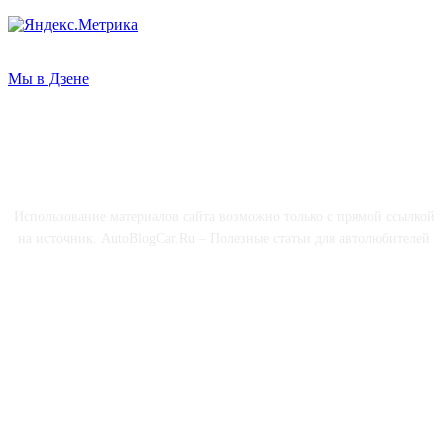
Мы в Дзене
О НАС
Использование материалов сайта возможно только с прямой ссылкой
на источник. AutoBlogCar.Ru – Полезные статьи для автолюбителей
СОЦСЕТИ