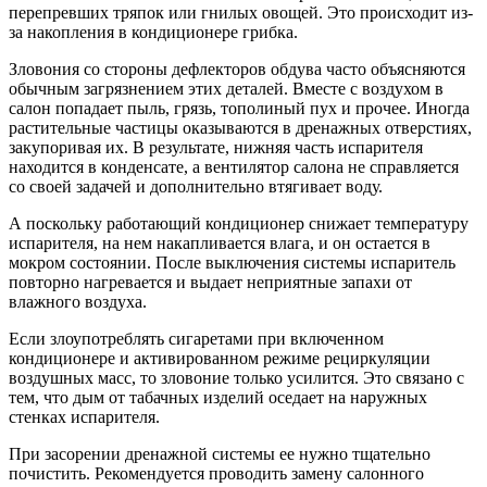
перепревших тряпок или гнилых овощей. Это происходит из-
за накопления в кондиционере грибка.
Зловония со стороны дефлекторов обдува часто объясняются
обычным загрязнением этих деталей. Вместе с воздухом в
салон попадает пыль, грязь, тополиный пух и прочее. Иногда
растительные частицы оказываются в дренажных отверстиях,
закупоривая их. В результате, нижняя часть испарителя
находится в конденсате, а вентилятор салона не справляется
со своей задачей и дополнительно втягивает воду.
А поскольку работающий кондиционер снижает температуру
испарителя, на нем накапливается влага, и он остается в
мокром состоянии. После выключения системы испаритель
повторно нагревается и выдает неприятные запахи от
влажного воздуха.
Если злоупотреблять сигаретами при включенном
кондиционере и активированном режиме рециркуляции
воздушных масс, то зловоние только усилится. Это связано с
тем, что дым от табачных изделий оседает на наружных
стенках испарителя.
При засорении дренажной системы ее нужно тщательно
почистить. Рекомендуется проводить замену салонного