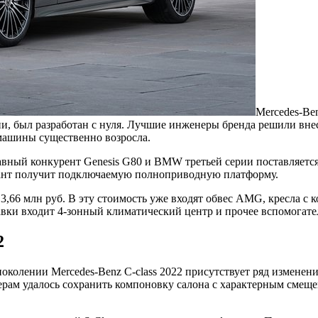
Mercedes-Be
нии, был разработан с нуля. Лучшие инженеры бренда решили в
 машины существенно возросла.
вный конкурент Genesis G80 и BMW третьей серии поставляется
иант получит подключаемую полноприводную платформу.
 3,66 млн руб. В эту стоимость уже входят обвес AMG, кресла 
авки входит 4-зонный климатический центр и прочее вспомогате
2
поколении Mercedes-Benz C-class 2022 присутствует ряд измен
нерам удалось сохранить компоновку салона с характерным смеще