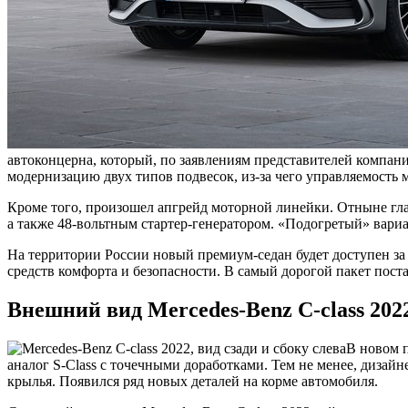
автоконцерна, который, по заявлениям представителей компа
модернизацию двух типов подвесок, из-за чего управляемость
Кроме того, произошел апгрейд моторной линейки. Отныне гла
а также 48-вольтным стартер-генератором. «Подогретый» вар
На территории России новый премиум-седан будет доступен за
средств комфорта и безопасности. В самый дорогой пакет пост
Внешний вид Mercedes-Benz C-class 202
В новом 
аналог S-Class с точечными доработками. Тем не менее, дизай
крылья. Появился ряд новых деталей на корме автомобиля.