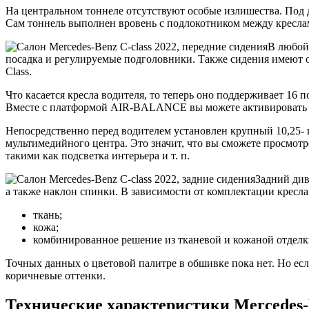
На центральном тоннеле отсутствуют особые излишества. Под 
Сам тоннель выполнен вровень с подлокотником между кресла
В любой
посадка и регулируемые подголовники. Также сидения имеют
Class.
Что касается кресла водителя, то теперь оно поддерживает 16
Вместе с платформой AIR-BALANCE вы можете активировать и
Непосредственно перед водителем установлен крупный 10,25
мультимедийного центра. Это значит, что вы сможете просмот
такими как подсветка интерьера и т. п.
Задний див
а также наклон спинки. В зависимости от комплектации кресл
ткань;
кожа;
комбинированное решение из тканевой и кожаной отделк
Точных данных о цветовой палитре в обшивке пока нет. Но есл
коричневые оттенки.
Технические характеристики Mercedes-B