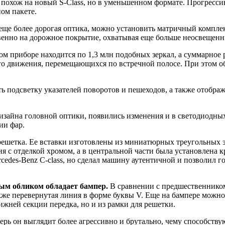
о похож на новый S-Class, но в уменьшенном формате. Прогрес
ом пакете.
 еще более дорогая оптика, можно установить матричный компл
венно на дорожное покрытие, охватывая еще больше неосвещенн
ом приборе находится по 1,3 млн подобных зеркал, а суммарное
о движения, перемещающихся по встречной полосе. При этом обз
 подсветку указателей поворотов и пешеходов, а также отобра
зайна головной оптики, появились изменения и в светодиодных 
ии фар.
решетка. Ее вставки изготовлены из миниатюрных треугольных 
ия с отделкой хромом, а в центральной части была установлена
edes-Benz C-class, но сделал машину аутентичной и позволил г
ым обликом обладает бампер.
В сравнении с предшественником 
акже перевернутая линия в форме буквы V. Еще на бампере мож
ижней секции передка, но и из рамки для решетки.
рь он выглядит более агрессивно и брутально, чему способств