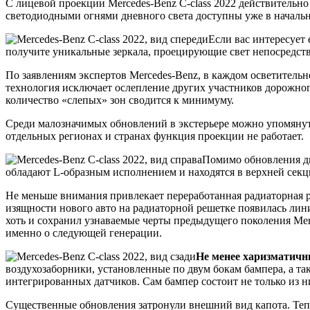
С лицевой проекции Mercedes-Benz C-class 2022 действительн
светодиодными огнями дневного света доступны уже в начальн
Если вас интересует
получите уникальные зеркала, проецирующие свет непосредст
По заявлениям экспертов Mercedes-Benz, в каждом осветительн
технология исключает ослепление других участников дорожног
количество «слепых» зон сводится к минимуму.
Среди малозначимых обновлений в экстерьере можно упомянуть
отдельных регионах и странах функция проекции не работает.
Помимо обновления ди
обладают L-образным исполнением и находятся в верхней секц
Не меньше внимания привлекает переработанная радиаторная 
изящности нового авто на радиаторной решетке появилась лин
хоть и сохранил узнаваемые черты предыдущего поколения Merc
именно о следующей генерации.
Не менее харизматичн
воздухозаборники, установленные по двум бокам бампера, а т
интегрированных датчиков. Сам бампер состоит не только из н
Существенные обновления затронули внешний вид капота. Тепе