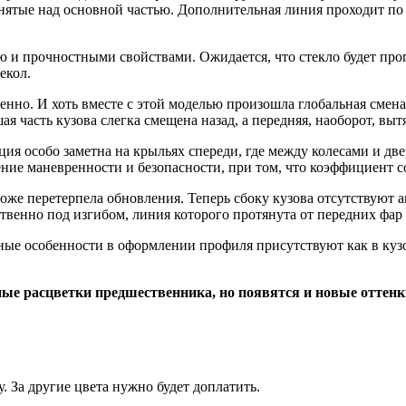
днятые над основной частью. Дополнительная линия проходит по 
 и прочностными свойствами. Ожидается, что стекло будет прог
екол.
менно. И хоть вместе с этой моделью произошла глобальная сме
 часть кузова слегка смещена назад, а передняя, наоборот, выт
ия особо заметна на крыльях спереди, где между колесами и две
ние маневренности и безопасности, при том, что коэффициент с
 тоже перетерпела обновления. Теперь сбоку кузова отсутствуют
твенно под изгибом, линия которого протянута от передних фар 
нные особенности в оформлении профиля присутствуют как в кузов
ные расцветки предшественника, но появятся и новые оттен
 За другие цвета нужно будет доплатить.