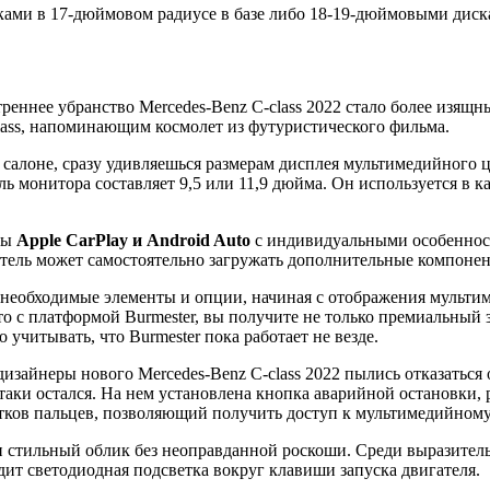
сками в 17-дюймовом радиусе в базе либо 18-19-дюймовыми диск
треннее убранство Mercedes-Benz C-class 2022 стало более изящ
lass, напоминающим космолет из футуристического фильма.
салоне, сразу удивляешься размерам дисплея мультимедийного це
ль монитора составляет 9,5 или 11,9 дюйма. Он используется в 
мы
Apple CarPlay и Android Auto
с индивидуальными особенност
тель может самостоятельно загружать дополнительные компонен
е необходимые элементы и опции, начиная с отображения мульти
 с платформой Burmester, вы получите не только премиальный з
учитывать, что Burmester пока работает не везде.
дизайнеры нового Mercedes-Benz C-class 2022 пылись отказатьс
ки остался. На нем установлена кнопка аварийной остановки, 
атков пальцев, позволяющий получить доступ к мультимедийному
и стильный облик без неоправданной роскоши. Среди выразител
т светодиодная подсветка вокруг клавиши запуска двигателя.