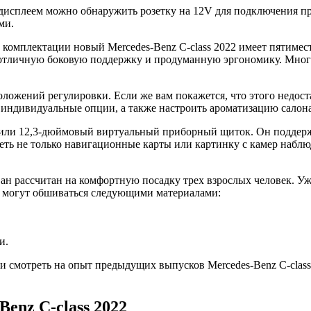
дисплеем можно обнаружить розетку на 12V для подключения пр
ми.
 комплектации новый Mercedes-Benz C-class 2022 имеет пятимес
 отличную боковую поддержку и продуманную эргономику. Мног
 положений регулировки. Если же вам покажется, что этого недо
ндивидуальные опции, а также настроить ароматизацию салона
- или 12,3-дюймовый виртуальный приборный щиток. Он подде
реть не только навигационные карты или картинку с камер набл
ан рассчитан на комфортную посадку трех взрослых человек. Уже
а могут обшиваться следующими материалами:
и.
и смотреть на опыт предыдущих выпусков Mercedes-Benz C-class 
enz C-class 2022