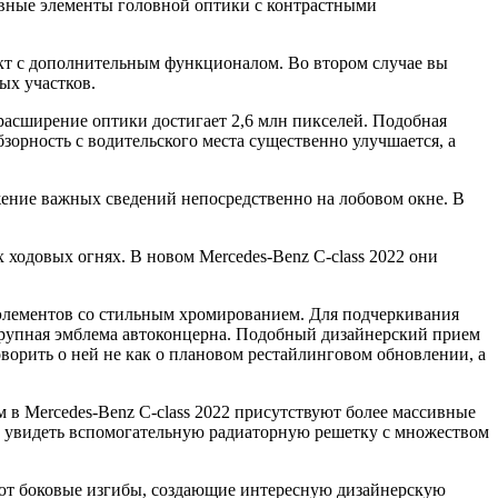
сивные элементы головной оптики с контрастными
ект с дополнительным функционалом. Во втором случае вы
ых участков.
 расширение оптики достигает 2,6 млн пикселей. Подобная
орность с водительского места существенно улучшается, а
жение важных сведений непосредственно на лобовом окне. В
ходовых огнях. В новом Mercedes-Benz C-class 2022 они
элементов со стильным хромированием. Для подчеркивания
 крупная эмблема автоконцерна. Подобный дизайнерский прием
оворить о ней не как о плановом рестайлинговом обновлении, а
в Mercedes-Benz C-class 2022 присутствуют более массивные
но увидеть вспомогательную радиаторную решетку с множеством
уют боковые изгибы, создающие интересную дизайнерскую