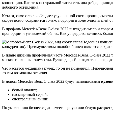
концепцию. Ближе к центральной части есть два ребра, припо
лобового остекления.
Кстати, само стекло обладает улучшенной светопроницаемостью
скорее всего, сохранится только подогрев в зоне очистителей ст
В профиль Mercedes-Benz C-class 2022 выглядит смело и совре
пропорции и узнаваемый облик. Как у предшественника, большая
Подобная концепц
конкурентов). Преимуществом подобной идеи является сохране
В плане дизайна профильная часть Mercedes-Benz C-class 2022
мягкие и плавные элементы. Ручки дверей находятся непосредс
Что касается механизма ручек, то он не поменялся. Перечисле
то там возможны отличия.
В новом Mercedes-Benz C-class 2022 будут использованы
кузов
белый опалит;
насыщенный серый;
спектральный синий.
По умолчанию бизнес-седан имеет черную или белую расцветку.