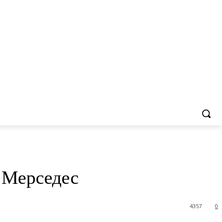
т Мерседес
4357
0