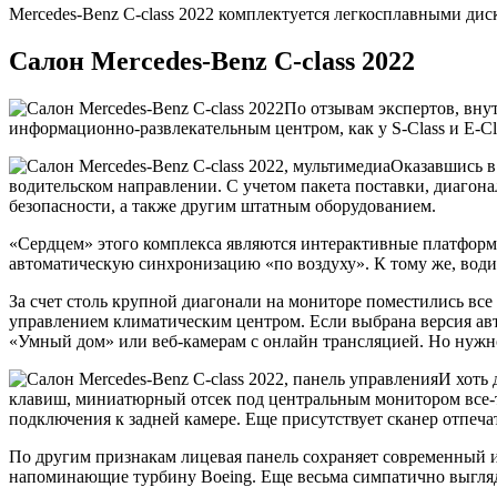
Mercedes-Benz C-class 2022 комплектуется легкосплавными ди
Салон Mercedes-Benz C-class 2022
По отзывам экспертов, вну
информационно-развлекательным центром, как у S-Class и E-C
Оказавшись в 
водительском направлении. С учетом пакета поставки, диагона
безопасности, а также другим штатным оборудованием.
«Сердцем» этого комплекса являются интерактивные платфор
автоматическую синхронизацию «по воздуху». К тому же, води
За счет столь крупной диагонали на мониторе поместились вс
управлением климатическим центром. Если выбрана версия авто
«Умный дом» или веб-камерам с онлайн трансляцией. Но нужно 
И хоть 
клавиш, миниатюрный отсек под центральным монитором все-та
подключения к задней камере. Еще присутствует сканер отпеч
По другим признакам лицевая панель сохраняет современный 
напоминающие турбину Boeing. Еще весьма симпатично выгляди