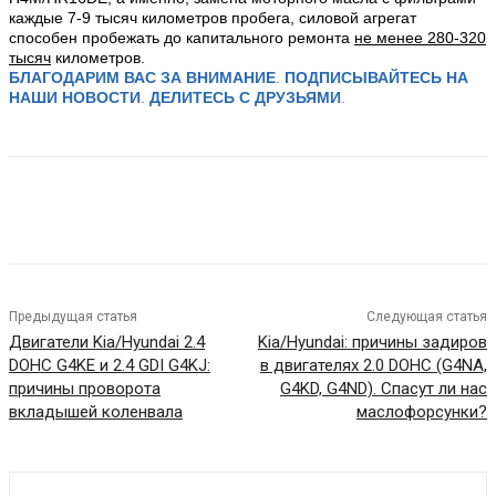
каждые 7-9 тысяч километров пробега, силовой агрегат
способен пробежать до капитального ремонта
не менее 280-320
тысяч
километров.
БЛАГОДАРИМ ВАС ЗА ВНИМАНИЕ
.
ПОДПИСЫВАЙТЕСЬ НА
НАШИ НОВОСТИ
.
ДЕЛИТЕСЬ С ДРУЗЬЯМИ
.
Предыдущая статья
Следующая статья
Двигатели Kia/Hyundai 2.4
Kia/Hyundai: причины задиров
DOHC G4KE и 2.4 GDI G4KJ:
в двигателях 2.0 DOHC (G4NA,
причины проворота
G4KD, G4ND). Спасут ли нас
вкладышей коленвала
маслофорсунки?