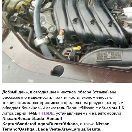
Добрый день, в сегодняшнем
честном обзоре (отзыве) мы
расскажем о надежности, практичности, экономичности,
технических характеристиках и предельном ресурсе, которым
обладает бензиновый двигатель Renault/Nissan с объемом
1
.
6
литра
серии
H4M
/
HR16DE
, устанавливаемый на автомобили
Nissan
/
Renault
/
Lada
:
Renault
Kaptur
/
Sandero
/
Logan
/
Duster
/
Arkana
, а также
Nissan
Terrano
/
Qashqai
,
Lada Vesta
/
Xray
/
Largus
/
Granta
.