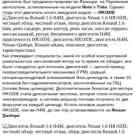
двигатель был продемонстрирован во Франции, на Парижском
автосалоне, установленным на модели
Note
и
Tiida
. Однако
тогда этот двигатель носил заводской индекс —
HR16DE
.
Как утверждают специалисты, какой-то особой конструктивной
уникальностью ниссановский мотор на то время не обладал, все
было стандартно для японских двигателей — цепной привод
газораспределительного механизма (ГРМ), рядный
четырехцилиндровый алюминиевый блок цилиндров, а также 16
клапанов без гидрокомпенсаторов, расположенные на ГБЦ
(голова блока цилиндров). Дополнительным бонусом для мотора
HR16DE стала дроссельная заслонка, которая стала оснащаться
электроприводом, а система впрыска топлива получила по две
форсунки на каждый цилиндр. Кстати силовые агрегаты
HR16DE, они же H4M,
до сих пор устанавливаются на
Nissan
Qashqai
.