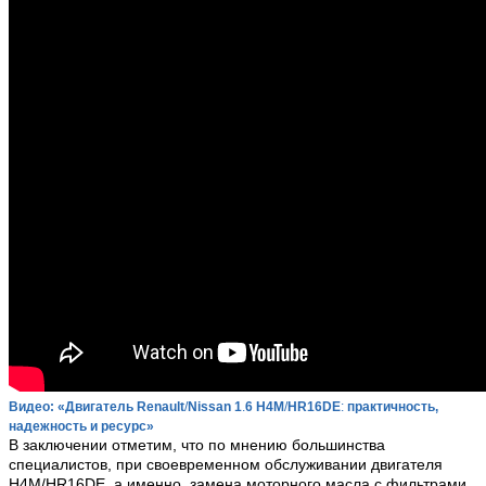
Видео: «Двигатель Renault
/
Nissan 1
.
6 H4M
/
HR16DE
:
практичность,
надежность и ресурс»
В заключении отметим, что по мнению большинства
специалистов, при своевременном обслуживании двигателя
H4M/HR16DE, а именно, замена моторного масла с фильтрами