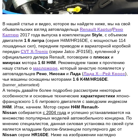
В нашей статье и видео, которое вы найдете ниже, мы на свой
обывательских взгляд автовладельца
Renault Kaptur
/
Рено
Каптюр
2017 года выпуска в комплектации
Style
, с объемом
двигателя
1
.
6 литра
(серия H4M/HR16DE, с мощностью 114
лошадиных сил), передним приводом и вариаторной коробкой
передач
CVT X-Tronic
(серии Jatco JF015E), купленной у
официального дилера Renault, поговорим о
плюсах
и
минусах
мотора
1
.
6l H4M
. Рекомендуем также к прочтению
нашу статью о
масложоре
, который зачастую появляется у
автовладельцев
Рено
,
Ниссан
и
Лада
(
Лада Х
—
Рей Кросс
),
чьи машины оснащены моторами
1
.
6 K4M
/
HR16DE
.
{banner_adsensetext}
А теперь давайте более подробно рассмотрим некоторые
особенности и основные технические
характеристики
японо-
французского 1.6 литрового двигателя с заводским индексом
H4M
. Итак, начнем. Мотор серии
H4M Renault-
Nissan
собирается
с 2004 года
и успешно устанавливается на
множество популярных моделей автомобильного концерна. По
мнению специалистов, данная силовая установка по своей сути
является младшим братом-близнецом популярного двс от
Nissan
серии
HR16DE
. Ниже на изображении наглядно