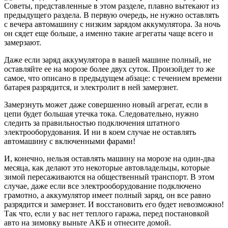
Советы, представленные в этом разделе, плавно вытекают из
предыдущего раздела. В первую очередь, не нужно оставлять
с вечера автомашину с низким зарядом аккумулятора. За ночь
он сядет еще больше, а именно такие агрегаты чаще всего и
замерзают.
Даже если заряд аккумулятора в вашей машине полный, не
оставляйте ее на морозе более двух суток. Произойдет то же
самое, что описано в предыдущем абзаце: с течением времени
батарея разрядится, и электролит в ней замерзнет.
Замерзнуть может даже совершенно новый агрегат, если в
цепи будет большая утечка тока. Следовательно, нужно
следить за правильностью подключения штатного
электрооборудования. И ни в коем случае не оставлять
автомашину с включенными фарами!
И, конечно, нельзя оставлять машину на морозе на один-два
месяца, как делают это некоторые автовладельцы, которые
зимой пересаживаются на общественный транспорт. В этом
случае, даже если все электрооборудование подключено
грамотно, а аккумулятор имеет полный заряд, он все равно
разрядится и замерзнет. И восстановить его будет невозможно!
Так что, если у вас нет теплого гаража, перед постановкой
авто на зимовку выньте АКБ и отнесите домой.