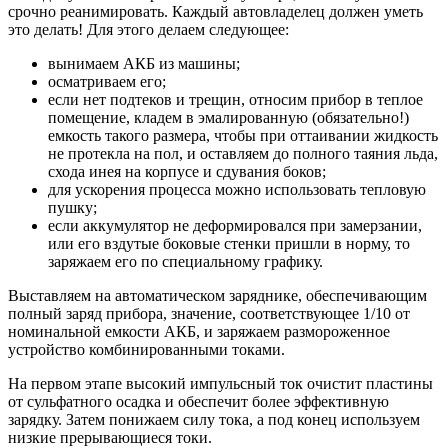
срочно реанимировать. Каждый автовладелец должен уметь
это делать! Для этого делаем следующее:
вынимаем АКБ из машины;
осматриваем его;
если нет подтеков и трещин, относим прибор в теплое
помещение, кладем в эмалированную (обязательно!)
емкость такого размера, чтобы при оттаивании жидкость
не протекла на пол, и оставляем до полного таяния льда,
схода инея на корпусе и сдувания боков;
для ускорения процесса можно использовать тепловую
пушку;
если аккумулятор не деформировался при замерзании,
или его вздутые боковые стенки пришли в норму, то
заряжаем его по специальному графику.
Выставляем на автоматическом заряднике, обеспечивающим
полный заряд прибора, значение, соответствующее 1/10 от
номинальной емкости АКБ, и заряжаем размороженное
устройство комбинированными токами.
На первом этапе высокий импульсный ток очистит пластины
от сульфатного осадка и обеспечит более эффективную
зарядку. Затем понижаем силу тока, а под конец используем
низкие прерывающиеся токи.