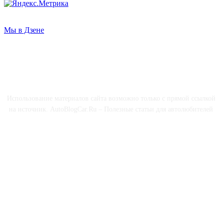
Мы в Дзене
О НАС
Использование материалов сайта возможно только с прямой ссылкой
на источник. AutoBlogCar.Ru – Полезные статьи для автолюбителей
СОЦСЕТИ