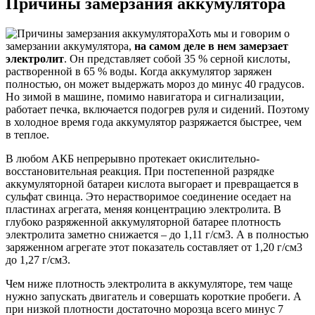
Причины замерзания аккумулятора
Хоть мы и говорим о
замерзании аккумулятора,
на самом деле в нем замерзает
электролит
. Он представляет собой 35 % серной кислоты,
растворенной в 65 % воды. Когда аккумулятор заряжен
полностью, он может выдержать мороз до минус 40 градусов.
Но зимой в машине, помимо навигатора и сигнализации,
работает печка, включается подогрев руля и сидений. Поэтому
в холодное время года аккумулятор разряжается быстрее, чем
в теплое.
В любом АКБ непрерывно протекает окислительно-
восстановительная реакция. При постепенной разрядке
аккумуляторной батареи кислота выгорает и превращается в
сульфат свинца. Это нерастворимое соединение оседает на
пластинах агрегата, меняя концентрацию электролита. В
глубоко разряженной аккумуляторной батарее плотность
электролита заметно снижается – до 1,11 г/см3. А в полностью
заряженном агрегате этот показатель составляет от 1,20 г/см3
до 1,27 г/см3.
Чем ниже плотность электролита в аккумуляторе, тем чаще
нужно запускать двигатель и совершать короткие пробеги. А
при низкой плотности достаточно морозца всего минус 7