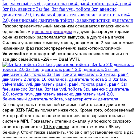
Газораспределительный механизм оснащается классическим
однослойным
цепным приводом
и двумя фазорегуляторами,
один из которых располагается выпуске, а другой на впуске.
Силовая установка компонуется одновременно 2-мя системами
изменения фаз газораспределения: высокотехнологичной
Valvematic
и стандартной, которая устанавливается почти на
все двс семейства «
ZR
» —
Dual VVTi
.
Ключевую роль в топливной системе тойотовского двигателя
серии
3ZR-FAE
выполняет инжектор. Кроме того, обозреваемый
мотор работает на основе
многоточечного впрыска топлива —
системе
MPI
. Показатель степени сжатия у японского силового
агрегата равняется
10.5 пунктам
, что соответствует 95-му
бензину. Стоит также заметить, что за счет установленного в двс
механизма пневмодросселя, находящегося под полным