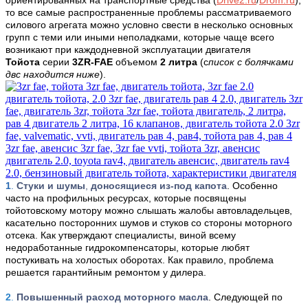
ориентированных на транспортные средства (
Drive2.ru
/
Drom.ru
)
,
то все самые распространенные проблемы рассматриваемого
силового агрегата можно условно свести в несколько основных
групп с теми или иными неполадками, которые чаще всего
возникают при каждодневной эксплуатации двигателя
Тойота
серии
3ZR-FAE
объемом
2 литра
(с
писок с болячками
двс находится ниже
).
1
.
Стуки и шумы
,
доносящиеся из-под капота
. Особенно
часто на профильных ресурсах, которые посвящены
тойотовскому мотору можно слышать жалобы автовладельцев,
касательно посторонних шумов и стуков со стороны моторного
отсека. Как утверждают специалисты, виной всему
недоработанные гидрокомпенсаторы, которые любят
постукивать на холостых оборотах. Как правило, проблема
решается гарантийным ремонтом у дилера.
2
.
Повышенный расход моторного масла
. Следующей по