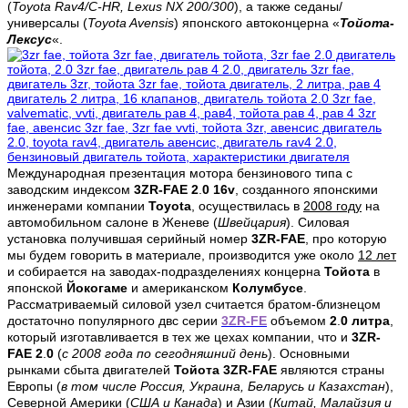
(
Toyota
Rav4/C-HR, Lexus NX 200/300
), а также седаны/
универсалы (
Toyota Avensis
) японского автоконцерна «
Тойота-
Лексус
«.
Международная презентация мотора бензинового типа с
заводским индексом
3ZR-FAE 2
.
0 16v
, созданного японскими
инженерами компании
Toyota
, осуществилась в
2008 году
на
автомобильном салоне в Женеве (
Швейцария
). Силовая
установка получившая серийный номер
3ZR-FAE
, про которую
мы будем говорить в материале, производится уже около
12 лет
и собирается на заводах-подразделениях концерна
Тойота
в
японской
Йокогаме
и американском
Колумбусе
.
Рассматриваемый силовой узел считается братом-близнецом
достаточно популярного двс серии
3ZR-FE
объемом
2
.
0 литра
,
который изготавливается в тех же цехах компании, что и
3ZR-
FAE 2
.
0
(
с 2008 года по сегодняшний день
). Основными
рынками сбыта двигателей
Тойота 3ZR-FAE
являются страны
Европы (
в том числе Россия, Украина, Беларусь и Казахстан
),
Северной Америки (
США и Канада
) и Азии (
Китай, Малайзия и