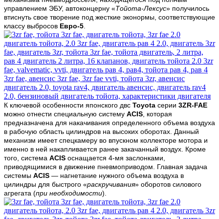
управлением ЭБУ, автоконцерну «
Тойота-Лексус
» получилось
втиснуть
свое творение
под жесткие эконормы, соответствующие
классу выбросов
Евро-5
.
К ключевой особенности японского двс
Toyota
серии
3ZR-FAE
можно отнести специальную систему
ACIS
, которая
предназначена для накачивания определенного объема воздуха
в рабочую область цилиндров на высоких оборотах. Данный
механизм имеет спецкамеру во впускном коллекторе мотора и
именно в ней накапливается ранее закачанный воздух. Кроме
того, система
ACIS
оснащается 4-мя заслонками,
приводящимися в движение пневмоприводом. Главная задача
системы
ACIS
— нагнетание нужного объема воздуха в
цилиндры для быстрого «
раскручивания
» оборотов силового
агрегата (
при необходимости
).