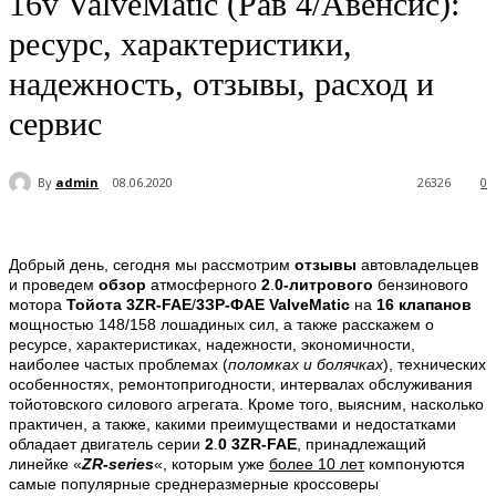
16v ValveMatic (Рав 4/Авенсис):
ресурс, характеристики,
надежность, отзывы, расход и
сервис
By
admin
08.06.2020
26326
0
Добрый день, сегодня мы рассмотрим
отзывы
автовладельцев
и проведем
обзор
атмосферного
2
.
0-литрового
бензинового
мотора
Тойота
3ZR-FAE
/
3ЗР-ФАЕ
ValveMatic
на
16 клапанов
мощностью 148/158 лошадиных сил, а также расскажем о
ресурсе, характеристиках, надежности, экономичности,
наиболее частых проблемах (
поломках и болячках
), технических
особенностях, ремонтопригодности, интервалах обслуживания
тойотовского силового агрегата. Кроме того, выясним, насколько
практичен, а также, какими преимуществами и недостатками
обладает двигатель серии
2
.
0
3ZR-FAE
, принадлежащий
линейке
«
ZR-series
«, которым уже
более 10 лет
компонуются
самые популярные среднеразмерные кроссоверы