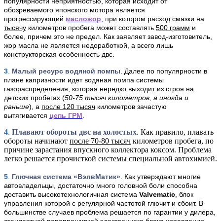
популярности неприятностью, которая исходит от
обозреваемого японского мотора является
прогрессирующий
масложор
, при котором расход смазки на
тысячу
километров пробега может составлять
500 грамм
и
более, причем это не предел. Как заявляет завод-изготовитель,
жор масла не является недоработкой, а всего лишь
конструкторская особенность двс.
3
.
Малый ресурс водяной помпы
. Далее по популярности в
плане капризности идет водяная помпа системы
газораспределения, которая нередко выходит из строя на
детских пробегах (
50-75 тысяч километров, а иногда и
раньше
), а
после 120 тысяч
километров зачастую
вытягивается
цепь ГРМ
.
4
.
Плавают обороты двс на холостых
. Как правило, плавать
обороты начинают
после 70-80 тысяч
километров пробега, по
причине зарастания впускного коллектора коксом. Проблема
легко решается прочисткой системы специальной автохимией.
5
.
Глючная система «ВэлвМатик»
. Как утверждают многие
автовладельцы, достаточно много головной боли способна
доставить высокотехнологичная система
Valvematic
, блок
управления которой с регулярной частотой глючит и сбоит. В
большинстве случаев проблема решается
по гарантии у дилера,