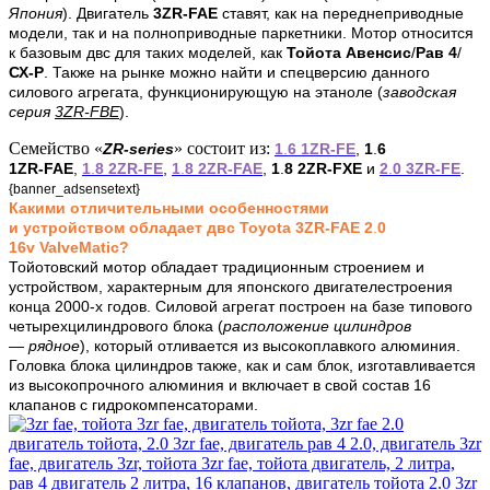
Япония
). Двигатель
3ZR-FAE
ставят, как на переднеприводные
модели, так и на полноприводные паркетники. Мотор относится
к базовым двс для таких моделей, как
Тойота Авенсис
/
Рав 4
/
СХ-Р
. Также на рынке можно найти и спецверсию данного
силового агрегата, функционирующую на этаноле (
заводская
серия
3ZR-FBE
).
Семейство «
» состоит из:
ZR-series
1
.
6
1ZR‑FE
,
1
.
6
1ZR‑FAE
,
1
.
8 2ZR‑FE
,
1
.
8 2ZR‑FAE
,
1
.
8 2ZR‑FXE
и
2
.
0 3ZR‑FE
.
{banner_adsensetext}
Какими отличительными особенностями
и
устройством
обладает двс Toyota
3ZR-FAE
2
.
0
16v
ValveMatic?
Тойотовский мотор обладает традиционным строением и
устройством, характерным для японского двигателестроения
конца 2000-х годов. Силовой агрегат построен на базе типового
четырехцилиндрового блока (
расположение цилиндров
—
рядное
), который отливается из высокоплавкого алюминия.
Головка блока цилиндров также, как и сам блок, изготавливается
из высокопрочного алюминия и включает в свой состав 16
клапанов с гидрокомпенсаторами.