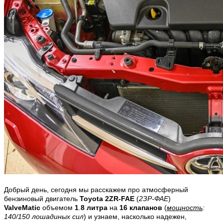
Добрый день, сегодня мы расскажем про атмосферный
бензиновый двигатель
Toyota 2ZR-FAE
(
2ЗР-ФАЕ
)
ValveMatic
объемом
1
.
8 литра
на
16 клапанов
(
мощность
:
140/150 лошадиных сил
) и узнаем, насколько надежен,