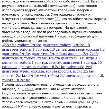
конструкцию и технологию обработки собственно ГБЦ. Вместо
регулировочных толкателей («
стаканчиков
«) повсеместно
используются гидрокомпенсаторы клапанных зазоров и
роликовые толкатели/рокеры. Угол развала впускных и
выпускных клапанов составляет
29°
, что по тойотовским меркам
не так уж и мало. Легкосплавная крышка головки получила
магистраль подвода масла к рокерам. На двигателях
Valvematic
от задней части распредвала выпускных клапанов
приводится лопастной вакуумный насос, необходимый для
работы усилителя тормозов.
Привод газораспределительного механизма осуществляется
однорядной
цепью
мелкого шага (
8 миллиметров
).
Гидронатяжитель цепи имеет стопорный механизм, выполнен
легкосъемным и установлен с внешней стороны крышки.
Усложнилась конструкция литой алюминиевой крышки цепи
привода ГРМ — в нее устанавливается помпа системы