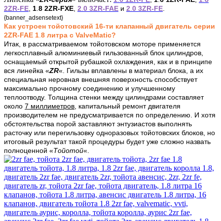
2ZR‑FE
,
1
.
8 2ZR‑FXE
,
2
.
0 3ZR‑FAE
и
2
.
0 3ZR‑FE
.
{banner_adsensetext}
Как устроен тойотовский 16-ти клапанный двигатель серии
2
ZR-FAE 1
.
8
литра с
ValveMatic?
Итак, в рассматриваемом тойотовском моторе применяется
легкосплавный алюминиевый гильзованный блок цилиндров,
оснащаемый открытой рубашкой охлаждения, как и в принципе
вся линейка «
ZR
«. Гильзы вплавлены в материал блока, а их
специальная неровная внешняя поверхность способствует
максимально прочному соединению и улучшенному
теплоотводу. Толщина стенки между цилиндрами составляет
около
7 миллиметров
, капитальный ремонт двигателя
производителем не предусматривается по определению. И хотя
обстоятельства порой заставляют энтузиастов выполнять
расточку или перегильзовку одноразовых тойотовских блоков, но
итоговый результат такой процедуры будет уже сложно назвать
полноценной «
Тойотой
«.