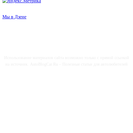
Мы в Дзене
О НАС
Использование материалов сайта возможно только с прямой ссылкой
на источник. AutoBlogCar.Ru – Полезные статьи для автолюбителей
СОЦСЕТИ