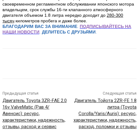
своевременном регламентном обслуживании японского мотора
владельцем, срок службы 16-ти клапанного атмосферного
двигателя объемом 1.8 литра нередко доходит до
28
0-300
тысяч
километров пробега и даже более.
БЛАГОДАРИМ ВАС ЗА ВНИМАНИЕ
.
ПОДПИСЫВАЙТЕСЬ НА
НАШИ НОВОСТИ
.
ДЕЛИТЕСЬ С ДРУЗЬЯМИ
.
Предыдущая статья
Следующая статья
Двигатель Toyota 3ZR-FAE 2.0
Двигатель Тойота 2ZR-FE 1.8
16v ValveMatic (Рав 4/
литра (Toyota
Авенсис): ресурс,
Corolla/Yaris/Auris): ресурс,
характеристики, надежность,
характеристики, надежность,
отзывы, расход и сервис
расход, поломки и отзывы