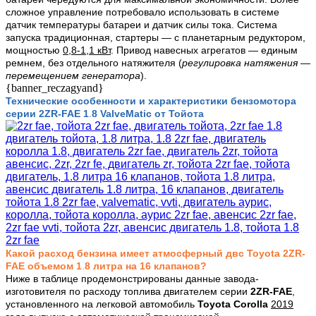
сложное управление потребовало использовать в системе
датчик температуры батареи и датчик силы тока. Система
запуска традиционная, стартеры — с планетарным редуктором,
мощностью
0,8-1,1 кВт
. Привод навесных агрегатов — единым
ремнем, без отдельного натяжителя (
регулировка натяжения —
перемещением генератора
).
{banner_reczagyand}
Технические особенности и характеристики бензомотора
серии 2ZR-FAE
1
.
8 ValveMatic от Тойота
Какой расход бензина имеет атмосферный двс Toyota 2ZR-
FAE объемом 1
.
8 литра на 16 клапанов?
Ниже в таблице продемонстрированы данные завода-
изготовителя по расходу топлива двигателем серии
2ZR-FAE
,
установленного на легковой автомобиль
Toyota Corolla
2019