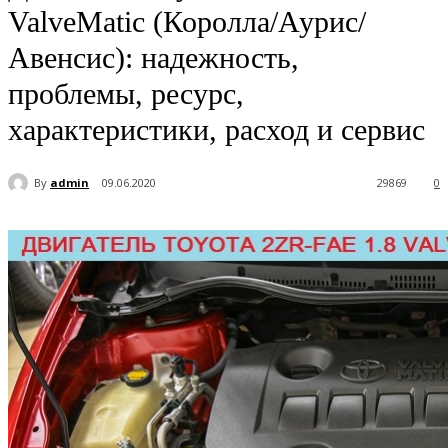
ValveMatic (Королла/Аурис/
Авенсис): надежность,
проблемы, ресурс,
характеристики, расход и сервис
By
admin
09.06.2020
29869
0