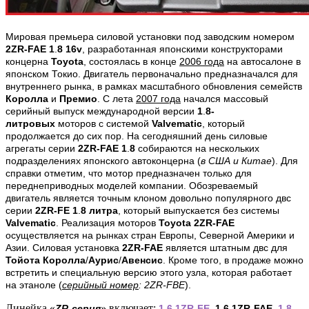
Мировая премьера силовой установки под заводским номером
2ZR-FAE 1
.
8 16v
, разработанная японскими конструкторами
концерна
Toyota
, состоялась в конце
2006 года
на автосалоне в
японском Токио. Двигатель первоначально предназначался для
внутреннего рынка, в рамках масштабного обновления семейств
Королла
и
Премио
. С лета
2007 года
начался массовый
серийный выпуск международной версии
1
.
8-
литровых
моторов с системой
Valvematic
, который
продолжается до сих пор. На сегодняшний день силовые
агрегаты серии
2ZR-FAE 1
.
8
собираются на нескольких
подразделениях японского автоконцерна (
в США и Китае
). Для
справки отметим, что мотор предназначен только для
переднеприводных моделей компании. Обозреваемый
двигатель является точным клоном довольно популярного двс
серии
2ZR-FE 1
.
8 литра
, который выпускается без системы
Valvematic
. Р
еализация моторов
Toyota 2ZR-FAE
осуществляется на рынках стран Европы, Северной Америки и
Азии. Силовая установка
2ZR-FAE
является штатным двс для
Тойота Королла
/
Аурис
/
Авенсис
. Кроме того, в продаже можно
встретить и специальную версию этого узла, которая работает
на этаноле (
серийный номер
: 2ZR-FBE
).
Линейка «
» включает:
ZR-серия
1
.
6
1ZR‑FE
,
1
.
6 1ZR‑FAE
,
1
.
8