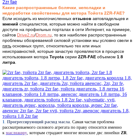
Какие распространенные болячки
,
неполадки
и
недоработки свойственны для мотора Тойота 2ZR-FAE
?
Если исходить из многочисленных
отзывов
автовладельцев и
мнений
специалистов, которые можно найти в свободном
доступе на профильных порталах в сети Интернет, на примере,
сайтов
Drive2.ru
/
Drom.ru
, то все наиболее распространенные
проблемы обозреваемой силовой установки мы условно свели в
пять
основных групп, относительно тех или иных
неисправностей, которые зачастую проявляются в процессе
использования мотора
Toyota
серии
2ZR-FAE
объемом
1
.
8
литра
.
1
.
Прогрессирующий расход масла
. Самая частая проблема
рассматриваемого силового агрегата по праву относится именно
к
масложору
, которым страдают многие японские двс линейки
ZR
.