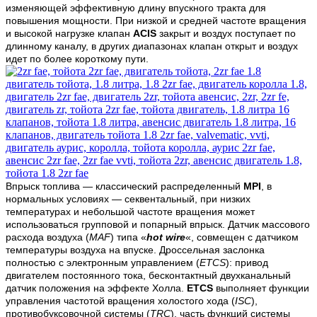
изменяющей эффективную длину впускного тракта для
повышения мощности. При низкой и средней частоте вращения
и высокой нагрузке клапан
ACIS
закрыт и воздух поступает по
длинному каналу, в других диапазонах клапан открыт и воздух
идет по более короткому пути.
Впрыск топлива — классический распределенный
MPI
, в
нормальных условиях — секвентальный, при низких
температурах и небольшой частоте вращения может
использоваться групповой и попарный впрыск. Датчик массового
расхода воздуха (
MAF
) типа «
hot wire
«, совмещен с датчиком
температуры воздуха на впуске. Дроссельная заслонка
полностью с электронным управлением (
ETCS
): привод
двигателем постоянного тока, бесконтактный двухканальный
датчик положения на эффекте Холла.
ETCS
выполняет функции
управления частотой вращения холостого хода (
ISC
),
противобуксовочной системы (
TRC
), часть функций системы