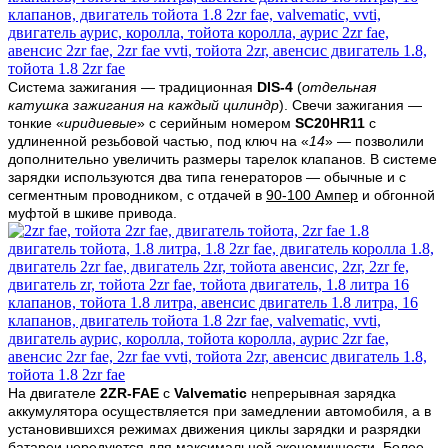
Система зажигания — традиционная
DIS-4
(
отдельная
катушка зажигания на каждый цилиндр
). Свечи зажигания —
тонкие «
иридиевые
» с серийным номером
SC20HR11
с
удлиненной резьбовой частью, под ключ на «
14
» — позволили
дополнительно увеличить размеры тарелок клапанов. В системе
зарядки используются два типа генераторов — обычные и с
сегментным проводником, с отдачей в
90-100 Ампер
и обгонной
муфтой в шкиве привода.
На двигателе
2ZR-FAE
с
Valvematic
непрерывная зарядка
аккумулятора осуществляется при замедлении автомобиля, а в
установившихся режимах движения циклы зарядки и разрядки
батареи чередуются для максимальной экономичности. Более