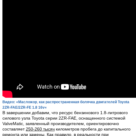
Видео: «Масложор
,
как распространенная болячка двигателей Toyota
2ZR-FAE/
2ZR-FE
1.8 16v
«
В завершении добавим, что ресурс бензинового 1.8-литрового
силового узла Toyota серии 2ZR-FAE, оснащенного системой
ValveMatic, заявленный производителем, ориентировочно
составляет
25
0-260 тысяч
километров пробега до капитального
ремонта или замены. Как правило, в реальности при