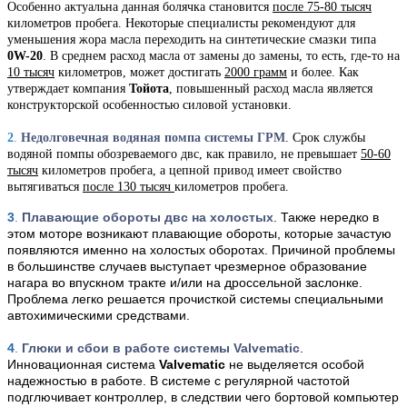
Особенно актуальна данная болячка становится
после 75-80 тысяч
километров пробега. Некоторые специалисты рекомендуют для
уменьшения жора масла переходить на синтетические смазки типа
0W-20
. В среднем расход масла от замены до замены, то есть, где-то на
10 тысяч
километров, может достигать
2000 грамм
и более. Как
утверждает компания
Тойота
, повышенный расход масла является
конструкторской особенностью силовой установки.
2
.
Недолговечная водяная помпа системы ГРМ
. Срок службы
водяной помпы обозреваемого двс, как правило, не превышает
50-60
тысяч
километров пробега, а цепной привод имеет свойство
вытягиваться
после 130 тысяч
километров пробега.
3
.
Плавающие обороты двс на холостых
. Также нередко в
этом моторе возникают плавающие обороты, которые зачастую
появляются именно на холостых оборотах. Причиной проблемы
в большинстве случаев выступает чрезмерное образование
нагара во впускном тракте и/или на дроссельной заслонке.
Проблема легко решается прочисткой системы специальными
автохимическими средствами.
4
.
Глюки и сбои в работе системы Valvematic
.
Инновационная система
Valvematic
не выделяется особой
надежностью в работе. В системе с регулярной частотой
подглючивает контроллер, в следствии чего бортовой компьютер