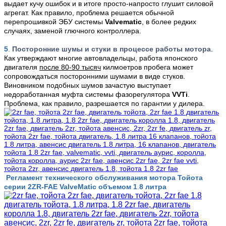
выдает кучу ошибок и в итоге просто-напросто глушит силовой
агрегат. Как правило, проблема решается обычной
перепрошивкой ЭБУ системы
Valvematic
, в более редких
случаях, заменой глючного контроллера.
5
.
Посторонние шумы и стуки в процессе работы мотора
.
Как утверждают многие автовладельцы, работа японского
двигателя
после 80-90 тысяч
килмоетров пробега может
сопровождаться посторонними шумами в виде стуков.
Виновником подобных шумов зачастую выступает
недоработанная муфта системы фазорегулятора
VVTi
.
Проблема, как правило, разрешается по гарантии у дилера.
Регламент технического обслуживания мотора Тойота
серии 2
ZR-FAE
ValveMatic объемом
1
.
8 литра