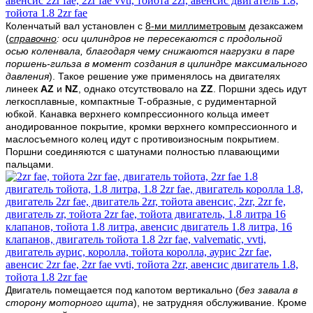
Коленчатый вал установлен с
8-ми миллиметровым
дезаксажем
(
справочно
: оси цилиндров не пересекаются с продольной
осью коленвала, благодаря чему снижаются нагрузки в паре
поршень-гильза в момент создания в цилиндре максимального
давления
). Такое решение уже применялось на двигателях
линеек
AZ
и
NZ
, однако отсутствовало на
ZZ
. Поршни здесь идут
легкосплавные, компактные T-образные, с рудиментарной
юбкой. Канавка верхнего компрессионного кольца имеет
анодированное покрытие, кромки верхнего компрессионного и
маслосъемного колец идут с противоизносным покрытием.
Поршни соединяются с шатунами полностью плавающими
пальцами.
Двигатель помещается под капотом вертикально (
без завала в
сторону моторного щита
), не затрудняя обслуживание. Кроме