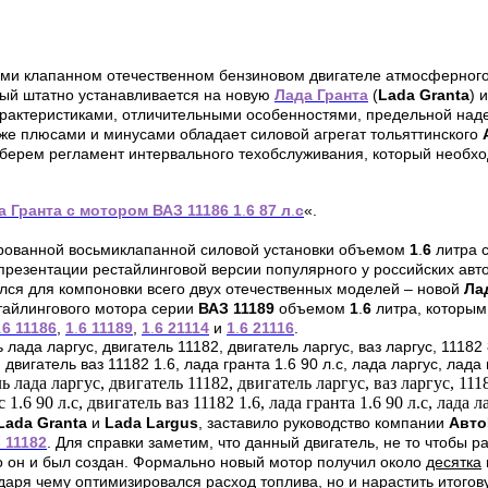
-ми клапанном отечественном бензиновом двигателе атмосферного
рый штатно устанавливается на новую
Лада Гранта
(
Lada
Granta
) 
 характеристиками, отличительными особенностями, предельной на
же плюсами и минусами обладает силовой агрегат тольяттинского
зберем регламент интервального техобслуживания, который необх
а Гранта с мотором ВАЗ 11186 1
.
6 87 л
.
с
«.
ированной восьмиклапанной силовой установки объемом
1
.
6
литра 
презентации рестайлинговой версии популярного у российских ав
ался для компоновки всего двух отечественных моделей – новой
Ла
тайлингового мотора серии
ВАЗ 11189
объемом
1
.
6
литра, которы
.
6 11186
,
1
.
6 11189
,
1
.
6 21114
и
1
.
6 21116
.
Lada
Granta
и
Lada
Largus
, заставило руководство компании
Авто
 11182
. Для справки заметим, что данный двигатель, не то чтобы 
го он и был создан. Формально новый мотор получил около
десятка
одаря чему оптимизировался расход топлива, но и нарастить итого