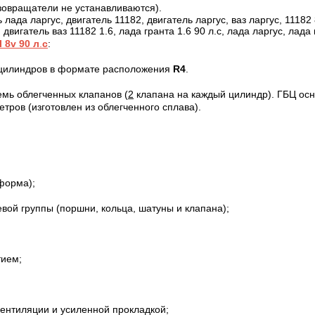
зовращатели не устанавливаются).
I
8
v
90 л
.
с
:
х цилиндров в формате расположения
R4
.
емь облегченных клапанов (
2
клапана на каждый цилиндр). ГБЦ о
тров (изготовлен из облегченного сплава).
форма);
ой группы (поршни, кольца, шатуны и клапана);
ием;
ентиляции и усиленной прокладкой;