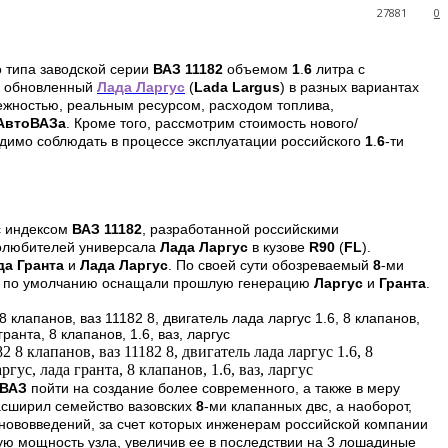
27881
0
 типа заводской серии
ВАЗ 11182
объемом
1
.
6
литра с
и обновленный
Лада Ларгус
(
Lada
Largus
) в разных вариантах
дежностью, реальным ресурсом, расходом топлива,
АвтоВАЗа
. Кроме того, рассмотрим стоимость нового/
одимо соблюдать в процессе эксплуатации российского
1
.
6
-ти
с индексом
ВАЗ 11182
,
разработанной российскими
толюбителей универсала
Лада Ларгус
в кузове
R
90
(
FL
).
да Гранта
и
Лада Ларгус
. По своей сути обозреваемый
8
-ми
м по умолчанию оснащали прошлую генерацию
Ларгус
и
Гранта
.
ВАЗ
пойти на создание более современного, а также в меру
расширил семейство вазовских
8
-ми клапанных двс, а наоборот,
нововведений, за счет которых инженерам российской компании
вую мощность узла, увеличив ее в последствии на
3
лошадиные