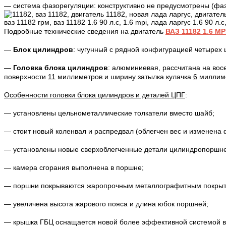
— система фазорегуляции: конструктивно не предусмотрены (фа
Подробные технические сведения на двигатель
ВАЗ 11182
1
.
6
MP
—
Блок цилиндров
: чугунный с рядной конфигурацией четыре
—
Головка блока цилиндров
: алюминиевая, рассчитана на вос
поверхности
11
миллиметров и ширину затылка кулачка
6
миллиме
Особенности головки блока цилиндров и деталей ЦПГ
:
— установлены цельнометаллические толкатели вместо шайб;
— стоит новый коленвал и распредвал (облегчен вес и изменена 
— установлены новые сверхоблегченные детали цилиндропоршнев
— камера сгорания выполнена в поршне;
— поршни покрываются жаропрочным металлографитным покрыт
— увеличена высота жарового пояса и длина юбок поршней;
— крышка ГБЦ оснащается новой более эффективной системой в