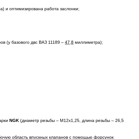
) и оптимизирована работа заслонки;
в (у базового двс ВАЗ 11189 –
47,8
миллиметра);
марки
NGK
(диаметр резьбы – M12x1,25, длина резьбы – 26,5
бочую область впускных клапанов с помощью форсунок