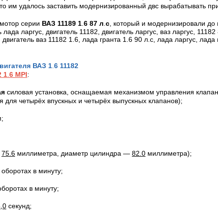
что им удалось заставить модернизированный двс вырабатывать п
мотор серии
ВАЗ 11189 1
.
6 87 л
.
с
, который и модернизировали до
вигателя
ВАЗ 1
.
6 11182
2
1
.
6
MPI
:
ая
силовая установка, оснащаемая механизмом управления клапа
 для четырёх впускных и четырёх выпускных клапанов);
;
–
75.6
миллиметра, диаметр цилиндра —
82.0
миллиметра);
оборотах в минуту;
боротах в минуту;
,0
секунд;