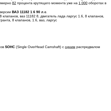
римерно
82
процента крутящего момента уже на
1 000
оборотах в
 версии
ВАЗ 11182 1
.
6 90 л
.
с
.
нов
SOHC
(Single OverHead Camshaft) с
одним
распредвалом