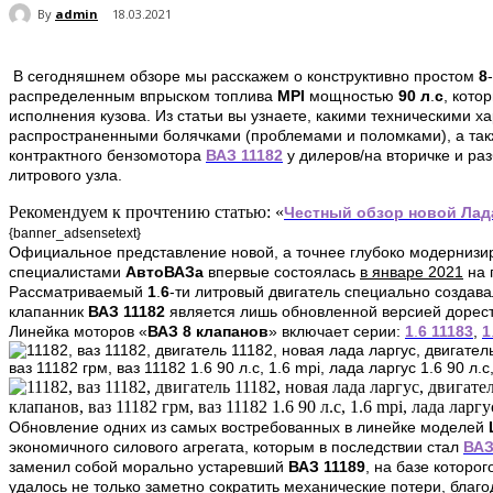
By
admin
18.03.2021
В сегодняшнем обзоре мы расскажем о конструктивно простом
8
распределенным впрыском топлива
MPI
мощностью
90 л
.
с
, кото
исполнения кузова. Из статьи вы узнаете, какими техническими
распространенными болячками (проблемами и поломками), а так
контрактного бензомотора
ВАЗ 11182
у дилеров/на вторичке и ра
литрового узла.
Рекомендуем к прочтению статью: «
Честный
обзор
новой
Лад
{banner_adsensetext}
Официальное представление новой, а точнее глубоко модерниз
специалистами
АвтоВАЗа
впервые состоялась
в январе 2021
на 
Рассматриваемый
1
.
6
-ти литровый двигатель специально создав
клапанник
ВАЗ 11182
является лишь обновленной версией дорес
Линейка моторов «
ВАЗ 8 клапанов
» включает серии:
1
.
6 11183
,
1
Обновление одних из самых востребованных в линейке моделей
экономичного силового агрегата, которым в последствии стал
ВАЗ
заменил собой морально устаревший
ВАЗ 11189
, на базе которо
удалось не только заметно сократить механические потери, благ