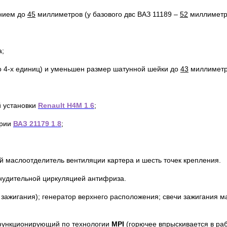
ением до
45
миллиметров (у базового двс ВАЗ 11189 –
52
миллиметра
а;
до 4-х единиц) и уменьшен размер шатунной шейки до
43
миллиметро
й установки
Renault
H
4
M
1
.
6
;
ерии
ВАЗ 21179 1
.
8
;
 маслоотделитель вентиляции картера и шесть точек крепления.
инудительной циркуляцией антифриза.
и зажигания); генератор верхнего расположения; свечи зажигания 
 функционирующий по технологии
MPI
(горючее впрыскивается в ра