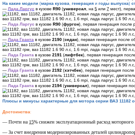
На какие модели
(
марка кузова
,
генерация
и
годы выпуска
)
ст
—
Лада Ларгус
в кузове
R
90
(
универсал
,
на
5
или
7
мест), перва
—
Лада Ларгус
в кузове
R
90
(
фургон
), первая генерация после 
—
Лада Гранта
в кузове
2190
(
седан
), первая генерация после о
—
Лада Гранта
в кузове
2191
(
лифтбек
), первая генерация посл
—
Лада Гранта
в кузове
2192
(
хэтчбек
), первая генерация после
—
Лада Гранта
в кузове
2194
(
универсал
), первая генерация по
Плюсы и минусы характерные для мотора серии ВАЗ 11182 
Достоинства
:
— Почти на
15
% снижен эксплуатационный расход моторного м
— За счет внедрения модернизированных деталей цилиндропор