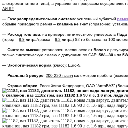
электромагнитного типа), а управление процессом осуществляет
АИ-92
.
—
Газораспределительная система
: усиленный зубчатый
реме
обрыве приводного ремня –
клапана не гнет
(
справочно
: устано
—
Расход топлива
, на примере, пятиместного универсала
Лада 
(город –
9.9
литра/трасса –
6.3
литра) 92-го бензина на 100 килом
—
Система смазки
: установлен маслонасос от
Bosch
с регулиру
только синтетическую смазку с допусками по САЕ:
5W
—
30
или
5
—
Экологическая норма
(класс): Euro-5.
—
Реальный
ресурс
:
200-230 тысяч
километров пробега (возмож
—
Страна сборки
: Российская Федерация, ОАО “АвтоВАЗ” (Волжс