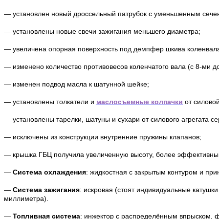
— установлен новый дроссельный патрубок с уменьшенным сеч
— установлены новые свечи зажигания меньшего диаметра;
— увеличена опорная поверхность под демпфер шкива коленвал
— изменено количество противовесов коленчатого вала (с 8-ми 
— изменен подвод масла к шатунной шейке;
— установлены толкатели и
маслосъемные колпачки
от силово
— установлены тарелки, шатуны и сухари от силового агрегата с
— исключены из конструкции внутренние пружины клапанов;
— крышка ГБЦ получила увеличенную высоту, более эффективный
—
Система охлаждения
: жидкостная с закрытым контуром и пр
—
Система зажигания
: искровая (стоят индивидуальные катушк
миллиметра).
—
Топливная система
: инжектор с распределённым впрыском,