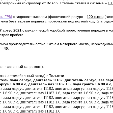
 электронный контроллер от
Bosch
. Степень сжатия в системе –
10.
нь ГРМ
с гидронатяжителем (фактический ресурс –
120 тысяч
(зая
влены безвтыковые поршни с проточками под полный ход, благодаря
Ларгус 2021
с механической коробкой переключения передач в к
етров пробега.
емой производительностью. Объем моторного масла, необходим
W
—
40
.
ен частичный капремонт).
кий автомобильный завод) в Тольятти.