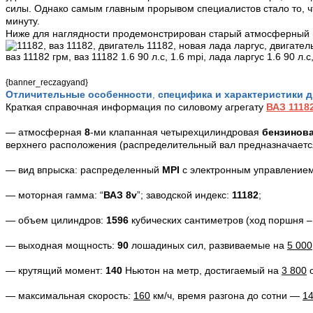
силы. Однако самым главным прорывом специалистов стало то, 
минуту.
Ниже
для наглядности
продемонстрирован старый атмосферный 
{banner_reczagyand}
Отличительные особенности
,
специфика и характеристики
д
Краткая справочная информация по силовому агрегату
ВАЗ 1118
— атмосферная
8
-ми клапанная четырехцилиндровая
бензинов
верхнего расположения (распределительный вал предназначается
— вид впрыска: распределенный
MPI
с электронным управлением
— моторная гамма: “
ВАЗ
8
v
”;
заводской индекс:
11182
;
—
объем цилиндров:
1596
кубических сантиметров (ход поршня 
— выходная мощность:
90
лошадиных сил, развиваемые на
5 000
— крутящий момент:
140
Ньютон на метр, достигаемый на
3 800
о
— максимальная скорость:
160
км/ч, время разгона до сотни —
14